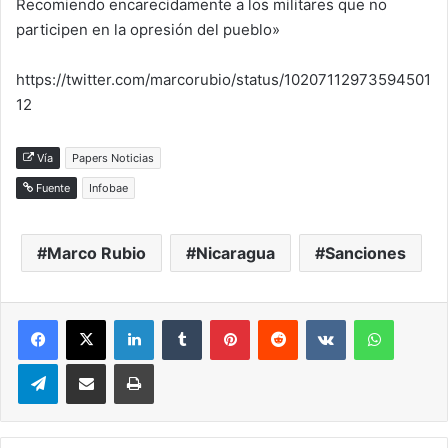
Recomiendo encarecidamente a los militares que no
participen en la opresión del pueblo»
https://twitter.com/marcorubio/status/10207112973594501
12
Vía
Papers Noticias
Fuente
Infobae
Marco Rubio
Nicaragua
Sanciones
LinkedIn
Tumblr
Pinterest
Reddit
VKontakte
WhatsA
Telegram
Compartir via correo electrónico
Impresión