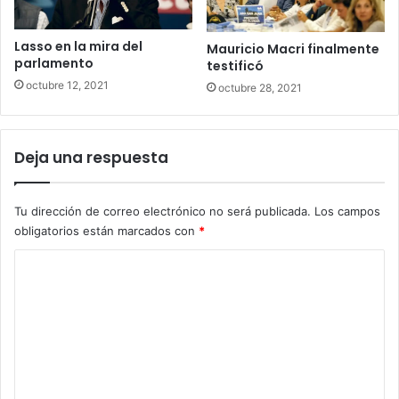
Lasso en la mira del
Mauricio Macri finalmente
parlamento
testificó
octubre 12, 2021
octubre 28, 2021
Deja una respuesta
Tu dirección de correo electrónico no será publicada.
Los campos
obligatorios están marcados con
*
C
o
m
e
n
t