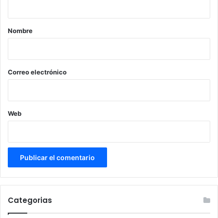
a
r
Nombre
i
o
*
Correo electrónico
Web
Categorias