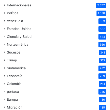
Internacionales
2.677
Política
1.638
Venezuela
833
Estados Unidos
687
Ciencia y Salud
534
Norteamérica
366
Sucesos
341
Trump
313
Sudamérica
282
Economía
259
Colombia
251
portada
246
Europa
186
Migración
185