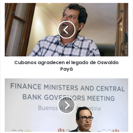
Cubanos
agradecen
el
legado
de
Oswaldo
Payá
Cubanos agradecen el legado de Oswaldo
Payá
Mnuchin
arremete
contra
Venezuela