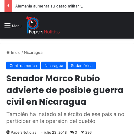
Alemania aumenta su gasto militar y busca consolidarse como potencia armamentística ante la amenaza rusa
Menu
Inicio
/
Nicaragua
Centroamérica
Nicaragua
Sudamérica
Senador Marco Rubio
advierte de posible guerra
civil en Nicaragua
También ha instado al ejército de ese país a no
participar en la opersión del pueblo
PapersNoticias
julio 23, 2018
0
296