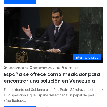
Internacionales
PapersNoticias
septiembre 28, 2018
0
348
España se ofrece como mediador para
encontrar una solución en Venezuela
El presidente del Gobierno español, Pedro Sánchez, mostró hoy
su disposición a que España desempeña un papel de país
«facilitador»…