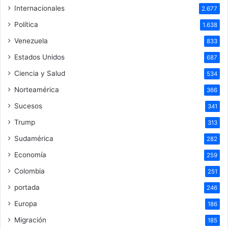
Internacionales
2.677
Política
1.638
Venezuela
833
Estados Unidos
687
Ciencia y Salud
534
Norteamérica
366
Sucesos
341
Trump
313
Sudamérica
282
Economía
259
Colombia
251
portada
246
Europa
186
Migración
185