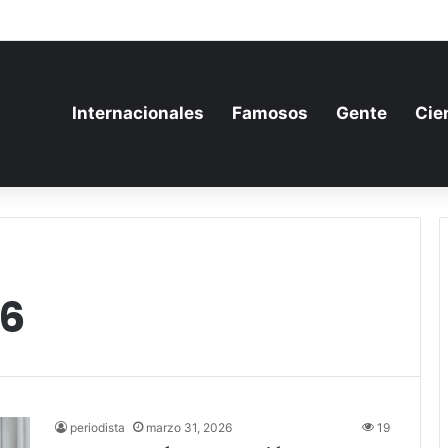
a aumenta su gasto militar y busca consolidarse como potencia armamen
Internacionales
Famosos
Gente
Cie
26
periodista
marzo 31, 2026
19