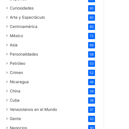
Curiosidades
90
Arte y Espectáculo
80
Centroamérica
80
México
72
Asia
69
Personalidades
58
Petróleo
53
Crimen
52
Nicaragua
46
China
39
Cuba
38
Venezolanos en el Mundo
37
Gente
33
Negocios
30