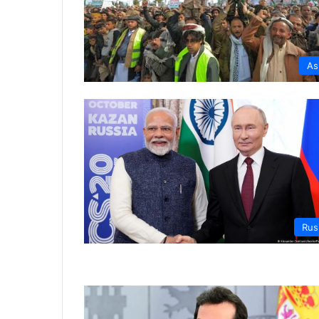
As
Rus