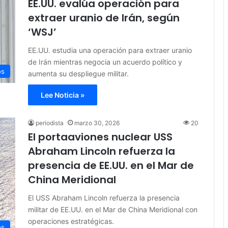
EE.UU. evalúa operación para
extraer uranio de Irán, según
‘WSJ’
EE.UU. estudia una operación para extraer uranio
de Irán mientras negocia un acuerdo político y
os
aumenta su despliegue militar.
Lee Noticia »
periodista
marzo 30, 2026
20
El portaaviones nuclear USS
Abraham Lincoln refuerza la
presencia de EE.UU. en el Mar de
China Meridional
El USS Abraham Lincoln refuerza la presencia
militar de EE.UU. en el Mar de China Meridional con
operaciones estratégicas.
os