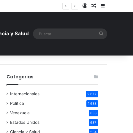
Iniciar sesión
Artículo aleatori
Barra lateral
tística ante la amenaza rusa
Buscar
ncia y Salud
Categorias
Internacionales
2.677
Política
1.638
Venezuela
833
Estados Unidos
687
Ciencia y Salud
534