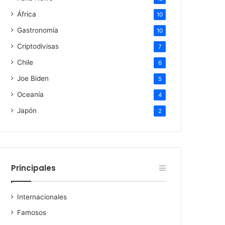
África
10
Gastronomía
10
Criptodivisas
7
Chile
6
Joe Biden
5
Oceanía
4
Japón
2
Principales
Internacionales
Famosos