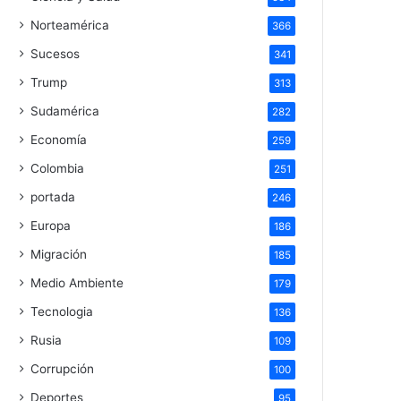
Norteamérica
366
Sucesos
341
Trump
313
Sudamérica
282
Economía
259
Colombia
251
portada
246
Europa
186
Migración
185
Medio Ambiente
179
Tecnologia
136
Rusia
109
Corrupción
100
Deportes
95