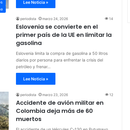
Lee Noticia »
os
pa
periodista
marzo 24, 2026
14
Eslovenia se convierte en el
primer país de la UE en limitar la
gasolina
Eslovenia limita la compra de gasolina a 50 litros
diarios por persona para enfrentar la crisis del
petróleo y frenar…
Lee Noticia »
periodista
marzo 23, 2026
12
Accidente de avión militar en
Colombia deja más de 60
muertos
El accidente de un Hércules C-130 en Putumayo