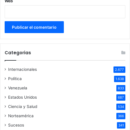
Web
Categorias
Internacionales
2.677
Política
1.638
Venezuela
833
Estados Unidos
687
Ciencia y Salud
534
Norteamérica
366
Sucesos
341