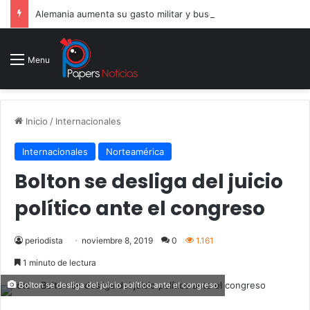
Alemania aumenta su gasto militar y busca consolidarse como potencia armamentística ante la amenaza rusa
Menu
Inicio
/
Internacionales
Internacionales
Norteamérica
Bolton se desliga del juicio
político ante el congreso
periodista
noviembre 8, 2019
0
1.161
1 minuto de lectura
Bolton se desliga del juicio político ante el congreso