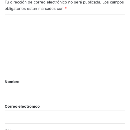
Tu dirección de correo electrónico no será publicada.
Los campos
obligatorios están marcados con
*
C
o
m
e
n
t
a
r
Nombre
i
o
*
Correo electrónico