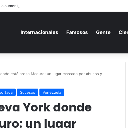
ia aumenta su gasto militar y busca consolidarse como potencia armame
Internacionales
Famosos
Gente
Cie
donde está preso Maduro: un lugar marcado por abusos y
portada
Sucesos
Venezuela
ueva York donde
uro: un lugar