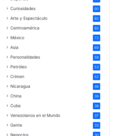
Curiosidades
90
Arte y Espectáculo
80
Centroamérica
80
México
72
Asia
69
Personalidades
58
Petróleo
53
Crimen
52
Nicaragua
46
China
39
Cuba
38
Venezolanos en el Mundo
37
Gente
33
Negocios
30