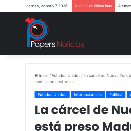
viernes, agosto 7 2026
Noticias de última hora
Aleman
Inicio
/
Estados Unidos
/
La cárcel de Nueva York 
condiciones extremas
Estados Unidos
Internacionales
Política
La cárcel de N
está preso Mad