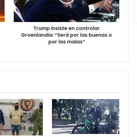
“Será
por
las
buenas
Trump insiste en controlar
o
por
Groenlandia: “Será por las buenas o
las
por las malas”
malas”