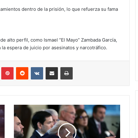
mientos dentro de la prisión, lo que refuerza su fama
de alto perfil, como Ismael “El Mayo” Zambada García,
 la espera de juicio por asesinatos y narcotráfico.
Tumblr
Pinterest
Reddit
VKontakte
Compartir via correo electrónico
Impresión
Trump
insiste
en
controlar
Groenlandia: