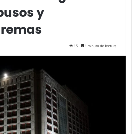
busos y
tremas
15
1 minuto de lectura