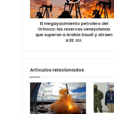
las
reservas
venezolanas
que
El megayacimiento petrolero del
superan
a
Orinoco: las reservas venezolanas
Arabia
que superan a Arabia Saudí y atraen
Saudí
a EE. UU.
y
atraen
a
EE.
UU.
Artículos relacionados