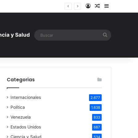
Iniciar sesión
Artículo aleatori
Barra lateral
ntística ante la amenaza rusa
Buscar
ncia y Salud
Categorias
Internacionales
2.677
Política
1.638
Venezuela
833
Estados Unidos
687
Ciencia y Salud
534