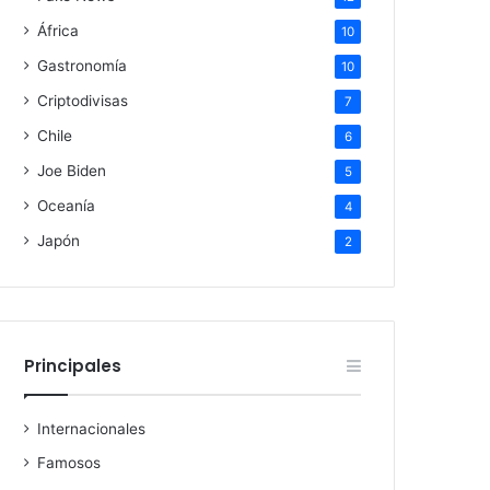
África
10
Gastronomía
10
Criptodivisas
7
Chile
6
Joe Biden
5
Oceanía
4
Japón
2
Principales
Internacionales
Famosos