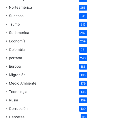
Norteamérica
366
Sucesos
341
Trump
313
Sudamérica
282
Economía
259
Colombia
251
portada
246
Europa
186
Migración
185
Medio Ambiente
179
Tecnologia
136
Rusia
109
Corrupción
100
Deportes
95