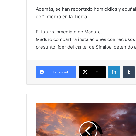
Además, se han reportado homicidios y apuñala
de “infierno en la Tierra”.
El futuro inmediato de Maduro.
Maduro compartirá instalaciones con reclusos 
presunto líder del cartel de Sinaloa, detenido a
LinkedIn
Facebook
X
El
megayacimiento
petrolero
del
Orinoco: