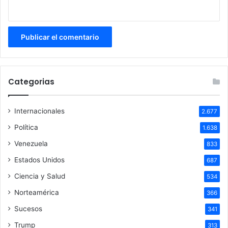
Categorias
Internacionales
2.677
Política
1.638
Venezuela
833
Estados Unidos
687
Ciencia y Salud
534
Norteamérica
366
Sucesos
341
Trump
313