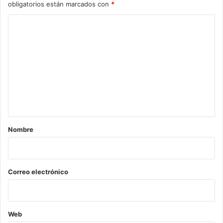
obligatorios están marcados con
*
C
o
m
e
n
t
a
r
Nombre
i
o
*
Correo electrónico
Web