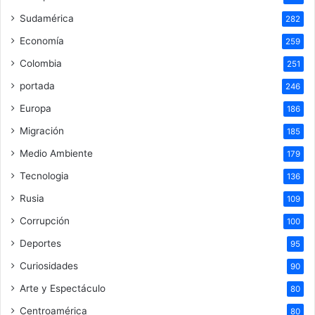
Sudamérica
282
Economía
259
Colombia
251
portada
246
Europa
186
Migración
185
Medio Ambiente
179
Tecnologia
136
Rusia
109
Corrupción
100
Deportes
95
Curiosidades
90
Arte y Espectáculo
80
Centroamérica
80