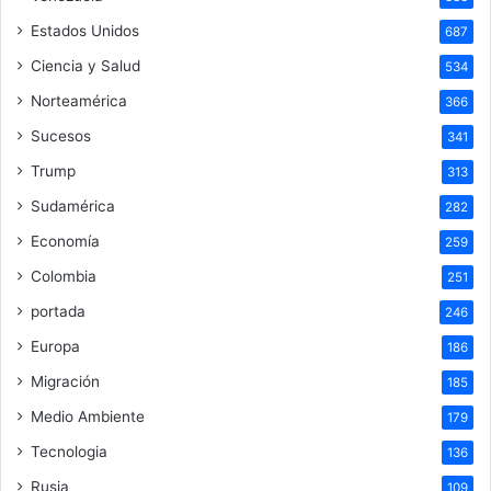
Estados Unidos
687
Ciencia y Salud
534
Norteamérica
366
Sucesos
341
Trump
313
Sudamérica
282
Economía
259
Colombia
251
portada
246
Europa
186
Migración
185
Medio Ambiente
179
Tecnologia
136
Rusia
109