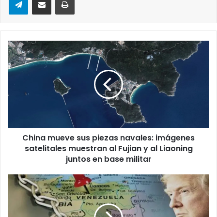
China
mueve
sus
piezas
navales:
imágenes
satelitales
muestran
al
China mueve sus piezas navales: imágenes
Fujian
y
satelitales muestran al Fujian y al Liaoning
al
juntos en base militar
Liaoning
juntos
La
en
doctrina
base
Monroe:
militar
el