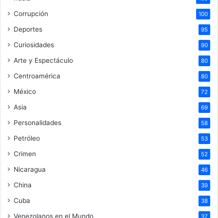
Corrupción
100
Deportes
95
Curiosidades
90
Arte y Espectáculo
80
Centroamérica
80
México
72
Asia
69
Personalidades
58
Petróleo
53
Crimen
52
Nicaragua
46
China
39
Cuba
38
Venezolanos en el Mundo
37