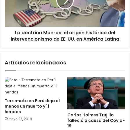
origen
histórico
del
intervencionismo
de
La doctrina Monroe: el origen histórico del
EE.
UU.
intervencionismo de EE. UU. en América Latina
en
América
Latina
Artículos relacionados
Terremoto en Perú deja al
menos un muerto y 11
heridos
Carlos Holmes Trujillo
mayo 27, 2019
falleció a causa del Covid-
19