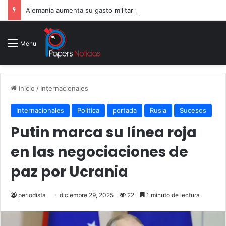
Alemania aumenta su gasto militar y busca consolidarse como potencia armamentística ante la amenaza rusa
Menu
Inicio
/
Internacionales
Internacionales
Política
portada
Rusia
Sucesos
Putin marca su línea roja
en las negociaciones de
paz por Ucrania
periodista
diciembre 29, 2025
22
1 minuto de lectura