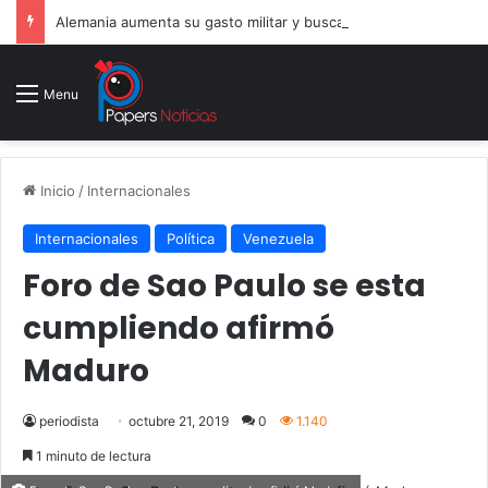
Alemania aumenta su gasto militar y busca consolidarse como potencia armamentística ante la amenaza rusa
Menu
Inicio
/
Internacionales
Internacionales
Política
Venezuela
Foro de Sao Paulo se esta
cumpliendo afirmó
Maduro
periodista
octubre 21, 2019
0
1.140
1 minuto de lectura