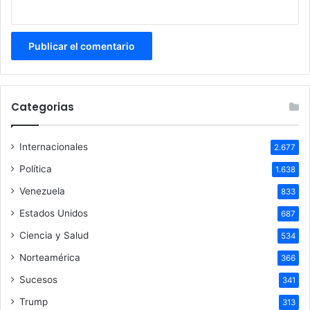
Categorias
Internacionales
2.677
Política
1.638
Venezuela
833
Estados Unidos
687
Ciencia y Salud
534
Norteamérica
366
Sucesos
341
Trump
313