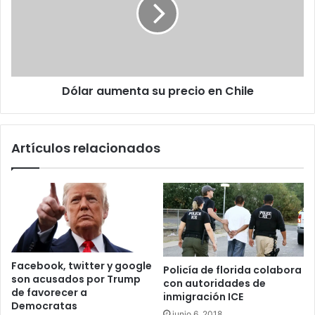
precio
en
Chile
Dólar aumenta su precio en Chile
Artículos relacionados
Facebook, twitter y google
Policía de florida colabora
son acusados por Trump
con autoridades de
de favorecer a
inmigración ICE
Democratas
junio 6, 2018