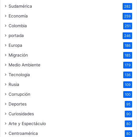
Sudamérica
282
Economía
259
Colombia
251
portada
246
Europa
186
Migración
185
Medio Ambiente
179
Tecnologia
136
Rusia
109
Corrupción
100
Deportes
95
Curiosidades
90
Arte y Espectáculo
80
Centroamérica
80