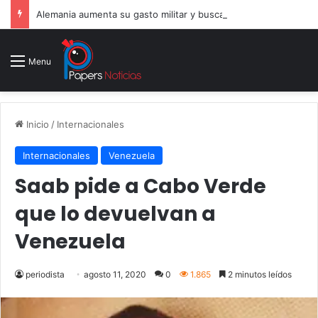
Alemania aumenta su gasto militar y busca consolidarse como potencia armamentística ante la amenaza rusa
Menu
Inicio
/
Internacionales
Internacionales
Venezuela
Saab pide a Cabo Verde
que lo devuelvan a
Venezuela
periodista
agosto 11, 2020
0
1.865
2 minutos leídos