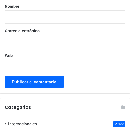
r
Nombre
i
o
*
Correo electrónico
Web
Categorias
Internacionales
2.677