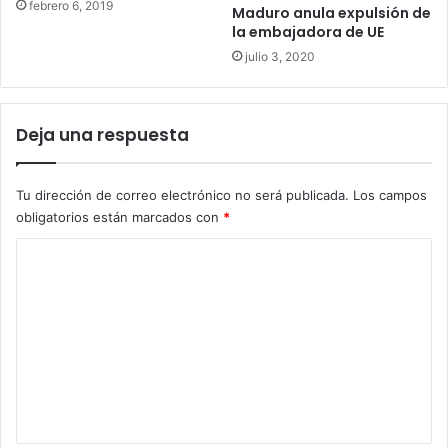
febrero 6, 2019
Maduro anula expulsión de
la embajadora de UE
julio 3, 2020
Deja una respuesta
Tu dirección de correo electrónico no será publicada.
Los campos
obligatorios están marcados con
*
C
o
m
e
n
t
a