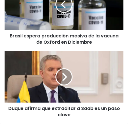
de
la
vacuna
de
Oxford
Brasil espera producción masiva de la vacuna
en
Diciembre
de Oxford en Diciembre
Duque
afirma
que
extraditar
a
Saab
es
un
paso
Duque afirma que extraditar a Saab es un paso
clave
clave