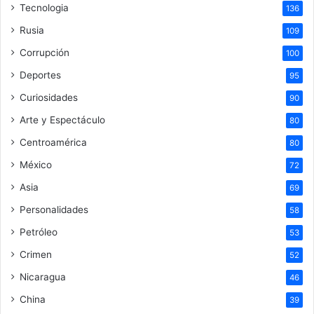
Tecnologia
136
Rusia
109
Corrupción
100
Deportes
95
Curiosidades
90
Arte y Espectáculo
80
Centroamérica
80
México
72
Asia
69
Personalidades
58
Petróleo
53
Crimen
52
Nicaragua
46
China
39