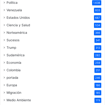
Política
1.638
Venezuela
833
Estados Unidos
687
Ciencia y Salud
534
Norteamérica
366
Sucesos
341
Trump
313
Sudamérica
282
Economía
259
Colombia
251
portada
246
Europa
186
Migración
185
Medio Ambiente
179