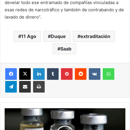
develar todo ese entramado de compañías vinculadas a
esas redes de narcotráfico y también de contrabando y de
lavado de dinero”.
11 Ago
Duque
extraditación
Saab
LinkedIn
Tumblr
Pinterest
Reddit
VKontakte
WhatsA
Telegram
Compartir via correo electrónico
Impresión
Brasil
espera
producción
masiva