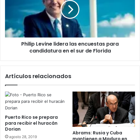
las
encuestas
para
candidatura
en
el
Philip Levine lidera las encuestas para
sur
de
candidatura en el sur de Florida
Florida
Artículos relacionados
Puerto Rico se prepara
para recibir el huracán
Dorian
Abrams: Rusia y Cuba
agosto 28, 2019
mantienen a Maduro en