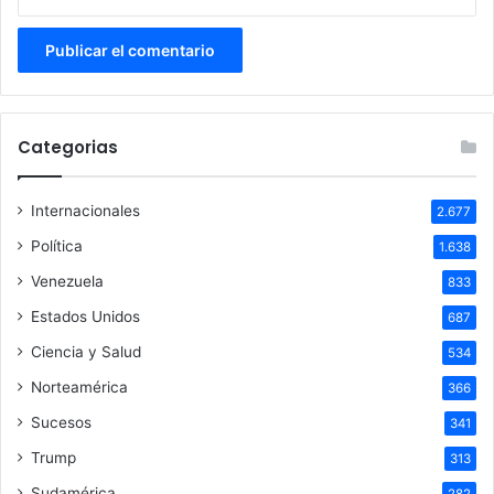
Categorias
Internacionales
2.677
Política
1.638
Venezuela
833
Estados Unidos
687
Ciencia y Salud
534
Norteamérica
366
Sucesos
341
Trump
313
Sudamérica