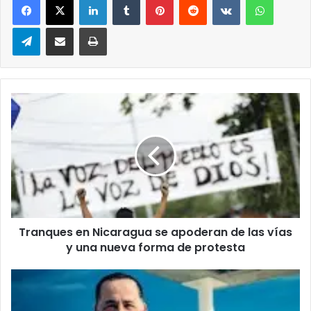
Telegram
Compartir via correo electrónico
Impresión
Tranques
en
Nicaragua
se
apoderan
de
las
vías
y
Tranques en Nicaragua se apoderan de las vías
una
nueva
y una nueva forma de protesta
forma
de
Philip
protesta
Levine
lidera