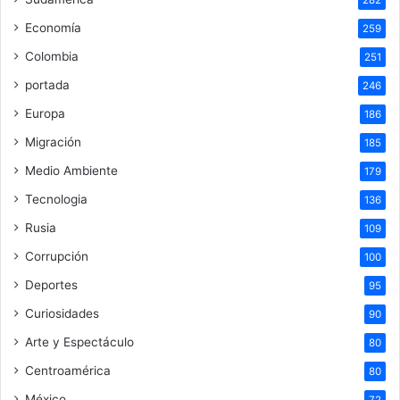
282
Economía
259
Colombia
251
portada
246
Europa
186
Migración
185
Medio Ambiente
179
Tecnologia
136
Rusia
109
Corrupción
100
Deportes
95
Curiosidades
90
Arte y Espectáculo
80
Centroamérica
80
México