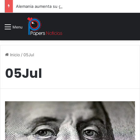
Alemania aumenta su gasto militar y busca consolidarse como potencia armamentística ante la amenaza rusa
Menu
Inicio
/
05Jul
05Jul