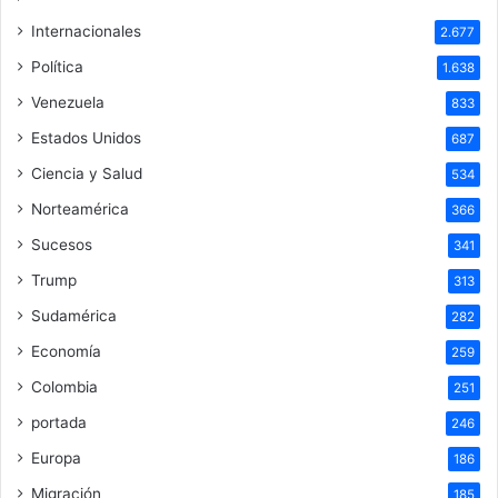
Internacionales
2.677
Política
1.638
Venezuela
833
Estados Unidos
687
Ciencia y Salud
534
Norteamérica
366
Sucesos
341
Trump
313
Sudamérica
282
Economía
259
Colombia
251
portada
246
Europa
186
Migración
185