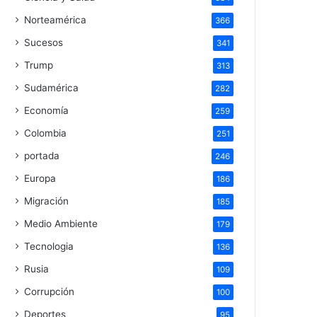
Norteamérica
366
Sucesos
341
Trump
313
Sudamérica
282
Economía
259
Colombia
251
portada
246
Europa
186
Migración
185
Medio Ambiente
179
Tecnologia
136
Rusia
109
Corrupción
100
Deportes
95