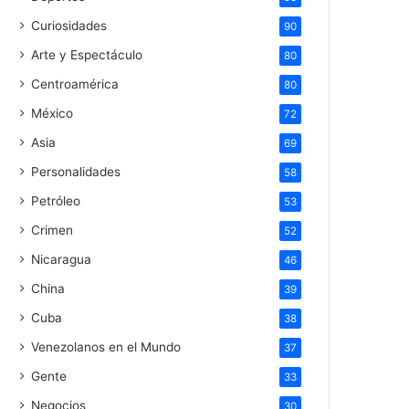
Curiosidades
90
Arte y Espectáculo
80
Centroamérica
80
México
72
Asia
69
Personalidades
58
Petróleo
53
Crimen
52
Nicaragua
46
China
39
Cuba
38
Venezolanos en el Mundo
37
Gente
33
Negocios
30