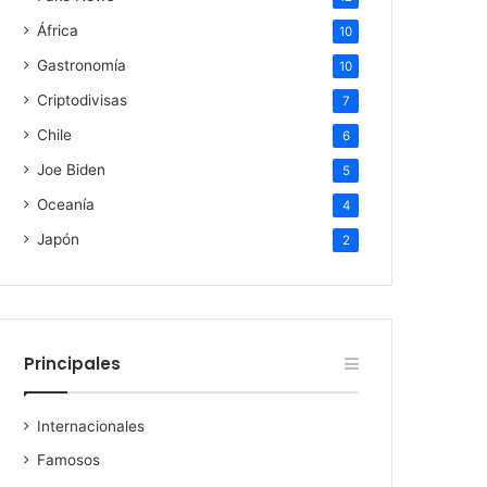
África
10
Gastronomía
10
Criptodivisas
7
Chile
6
Joe Biden
5
Oceanía
4
Japón
2
Principales
Internacionales
Famosos