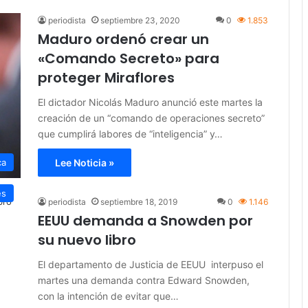
periodista
septiembre 23, 2020
0
1.853
Maduro ordenó crear un
«Comando Secreto» para
proteger Miraflores
El dictador Nicolás Maduro anunció este martes la
creación de un “comando de operaciones secreto”
que cumplirá labores de “inteligencia” y…
ca
Lee Noticia »
es
periodista
septiembre 18, 2019
0
1.146
EEUU demanda a Snowden por
su nuevo libro
El departamento de Justicia de EEUU interpuso el
martes una demanda contra Edward Snowden,
con la intención de evitar que…