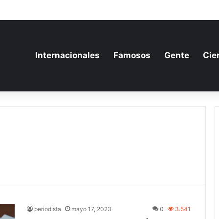
a aumenta su gasto militar y busca consolidarse como potencia armamen
Internacionales
Famosos
Gente
Cie
periodista
mayo 17, 2023
0
3.541