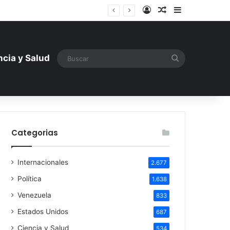
Iniciar sesión
Artículo aleatori
Barra lateral
tística ante la amenaza rusa
Buscar
ncia y Salud
Categorias
Internacionales
2.677
Política
1.638
Venezuela
833
Estados Unidos
687
Ciencia y Salud
534