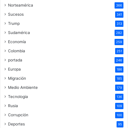
Norteamérica
366
Sucesos
341
Trump
313
Sudamérica
282
Economía
259
Colombia
251
portada
246
Europa
186
Migración
185
Medio Ambiente
179
Tecnologia
136
Rusia
109
Corrupción
100
Deportes
95