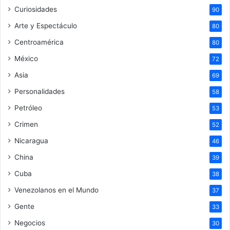
Curiosidades
90
Arte y Espectáculo
80
Centroamérica
80
México
72
Asia
69
Personalidades
58
Petróleo
53
Crimen
52
Nicaragua
46
China
39
Cuba
38
Venezolanos en el Mundo
37
Gente
33
Negocios
30