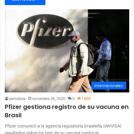
Internacionales
periodista
noviembre 26, 2020
0
1.966
Pfizer gestiona registro de su vacuna en
Brasil
Pfizer comunicó a la agencia regulatoria brasileña (ANVISA)
resultados sobre los test de su vacuna contra el