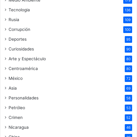
179
Tecnologia
136
Rusia
109
Corrupción
100
Deportes
95
Curiosidades
90
Arte y Espectáculo
80
Centroamérica
80
México
72
Asia
69
Personalidades
58
Petróleo
53
Crimen
52
Nicaragua
46
China