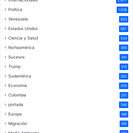
2.677
Política
1.638
Venezuela
833
Estados Unidos
687
Ciencia y Salud
534
Norteamérica
366
Sucesos
341
Trump
313
Sudamérica
282
Economía
259
Colombia
251
portada
246
Europa
186
Migración
185
Medio Ambiente