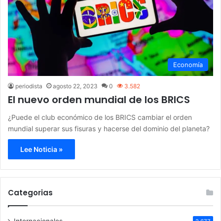
Economía
periodista
agosto 22, 2023
0
3.582
El nuevo orden mundial de los BRICS
¿Puede el club económico de los BRICS cambiar el orden
mundial superar sus fisuras y hacerse del dominio del planeta?
Lee Noticia »
Categorias
Internacionales