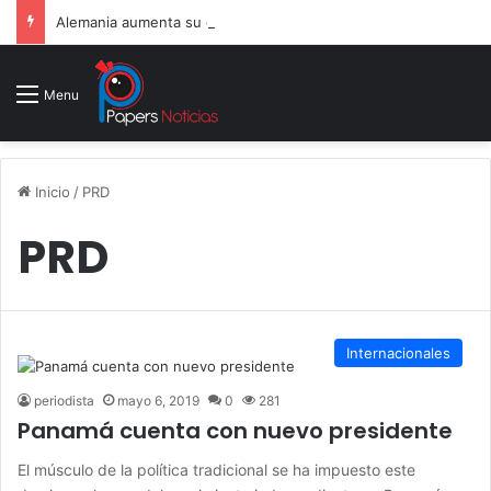
Alemania aumenta su gasto militar y busca consolidarse como potencia armamentística ante la amenaza rusa
Menu
Inicio
/
PRD
PRD
Internacionales
periodista
mayo 6, 2019
0
281
Panamá cuenta con nuevo presidente
El músculo de la política tradicional se ha impuesto este