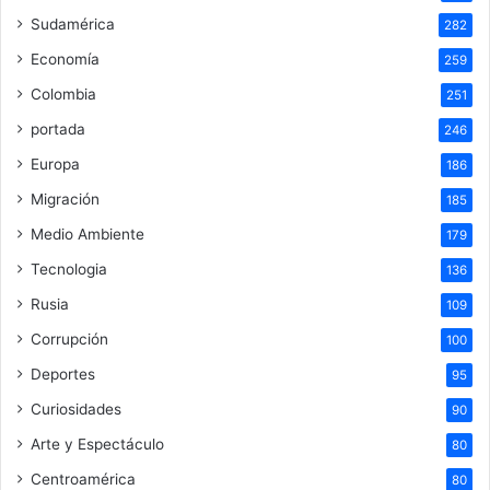
Sudamérica
282
Economía
259
Colombia
251
portada
246
Europa
186
Migración
185
Medio Ambiente
179
Tecnologia
136
Rusia
109
Corrupción
100
Deportes
95
Curiosidades
90
Arte y Espectáculo
80
Centroamérica
80