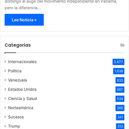
domingo al auge del movimiento independiente en Panamá,
pero la diferencia…
Lee Noticia »
Categorias
Internacionales
2.677
Política
1.638
Venezuela
833
Estados Unidos
687
Ciencia y Salud
534
Norteamérica
366
Sucesos
341
Trump
313