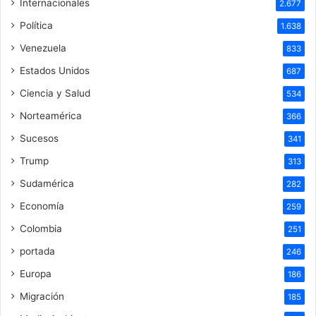
Internacionales
2.677
Política
1.638
Venezuela
833
Estados Unidos
687
Ciencia y Salud
534
Norteamérica
366
Sucesos
341
Trump
313
Sudamérica
282
Economía
259
Colombia
251
portada
246
Europa
186
Migración
185