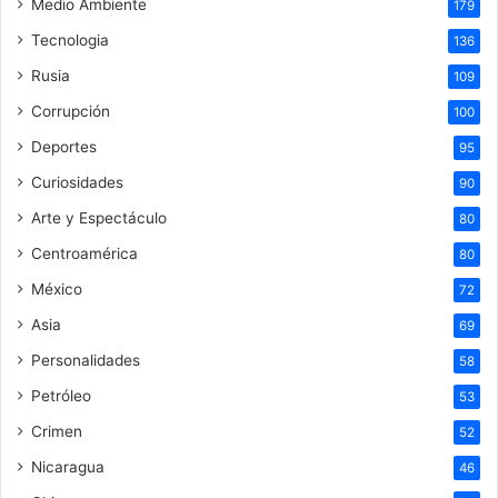
Medio Ambiente
179
Tecnologia
136
Rusia
109
Corrupción
100
Deportes
95
Curiosidades
90
Arte y Espectáculo
80
Centroamérica
80
México
72
Asia
69
Personalidades
58
Petróleo
53
Crimen
52
Nicaragua
46