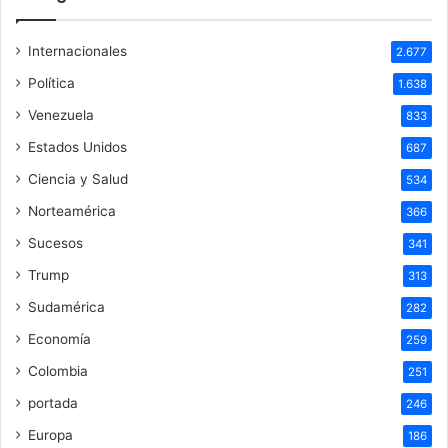
Internacionales
2.677
Política
1.638
Venezuela
833
Estados Unidos
687
Ciencia y Salud
534
Norteamérica
366
Sucesos
341
Trump
313
Sudamérica
282
Economía
259
Colombia
251
portada
246
Europa
186