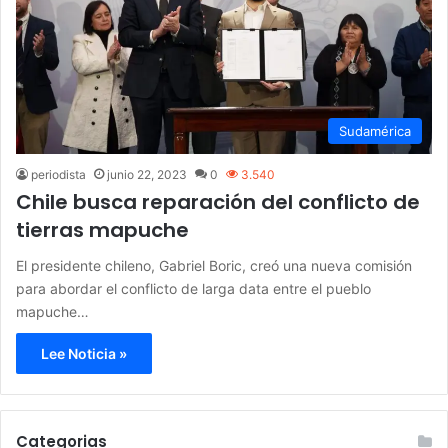
Sudamérica
periodista
junio 22, 2023
0
3.540
Chile busca reparación del conflicto de
tierras mapuche
El presidente chileno, Gabriel Boric, creó una nueva comisión
para abordar el conflicto de larga data entre el pueblo
mapuche…
Lee Noticia »
Categorias