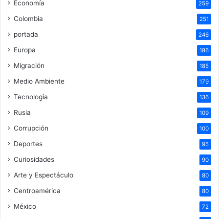
Economía
259
Colombia
251
portada
246
Europa
186
Migración
185
Medio Ambiente
179
Tecnologia
136
Rusia
109
Corrupción
100
Deportes
95
Curiosidades
90
Arte y Espectáculo
80
Centroamérica
80
México
72