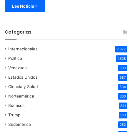
Lee Noticia »
Categorias
Internacionales
2.677
Política
1.638
Venezuela
833
Estados Unidos
687
Ciencia y Salud
534
Norteamérica
366
Sucesos
341
Trump
313
Sudamérica
282