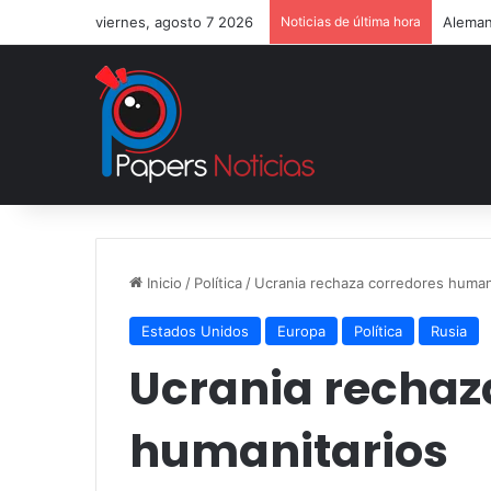
viernes, agosto 7 2026
Noticias de última hora
Aleman
Inicio
/
Política
/
Ucrania rechaza corredores human
Estados Unidos
Europa
Política
Rusia
Ucrania rechaz
humanitarios