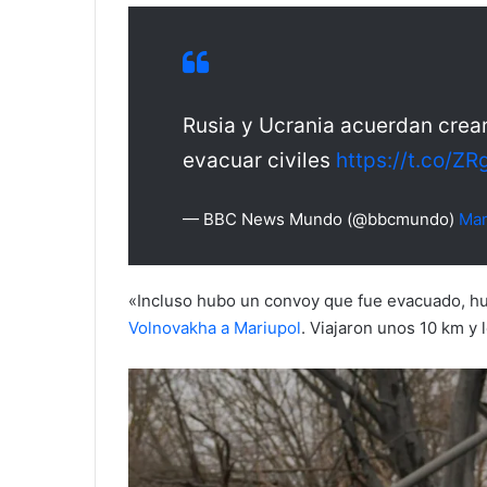
Rusia y Ucrania acuerdan crea
evacuar civiles
https://t.co/Z
— BBC News Mundo (@bbcmundo)
Mar
«Incluso hubo un convoy que fue evacuado, h
Volnovakha a Mariupol
. Viajaron unos 10 km y 