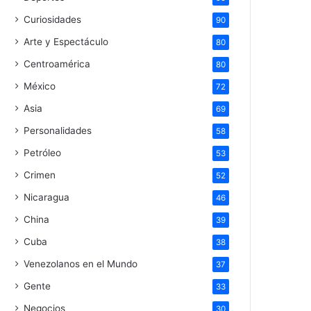
Curiosidades
90
Arte y Espectáculo
80
Centroamérica
80
México
72
Asia
69
Personalidades
58
Petróleo
53
Crimen
52
Nicaragua
46
China
39
Cuba
38
Venezolanos en el Mundo
37
Gente
33
Negocios
30