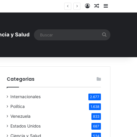
Iniciar sesión
Artículo aleatori
Barra lateral
ntística ante la amenaza rusa
Buscar
ncia y Salud
Categorias
Internacionales
2.677
Política
1.638
Venezuela
833
Estados Unidos
687
Ciencia y Salud
534