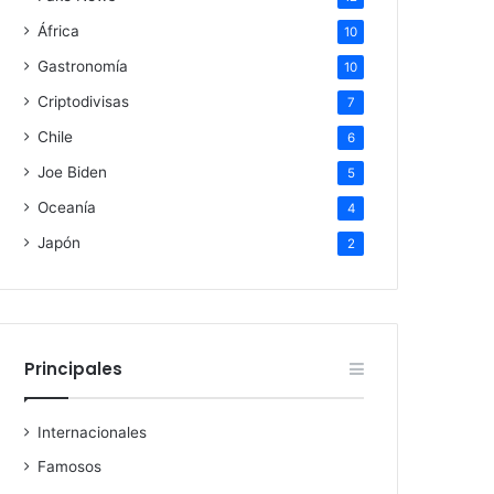
África
10
Gastronomía
10
Criptodivisas
7
Chile
6
Joe Biden
5
Oceanía
4
Japón
2
Principales
Internacionales
Famosos