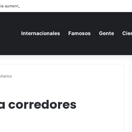
ia aumenta su gasto militar y busca consolidarse como potencia armame
Internacionales
Famosos
Gente
Cie
itarios
a corredores