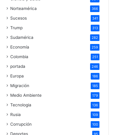
Norteamérica
366
Sucesos
341
Trump
313
Sudamérica
282
Economía
259
Colombia
251
portada
246
Europa
186
Migración
185
Medio Ambiente
179
Tecnologia
136
Rusia
109
Corrupción
100
Deportes
95