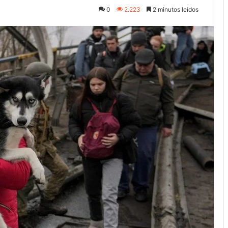
0
2.223
2 minutos leídos