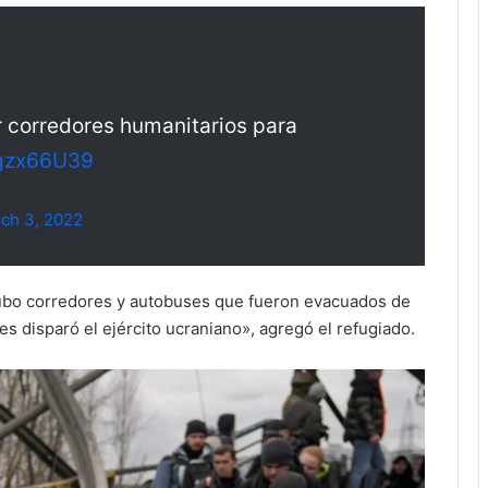
r corredores humanitarios para
Rgzx66U39
ch 3, 2022
ubo corredores y autobuses que fueron evacuados de
les disparó el ejército ucraniano», agregó el refugiado.