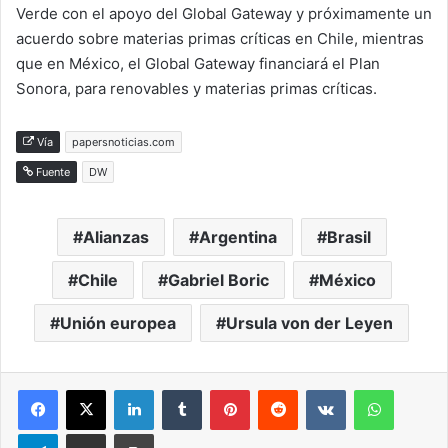
Verde con el apoyo del Global Gateway y próximamente un
acuerdo sobre materias primas críticas en Chile, mientras
que en México, el Global Gateway financiará el Plan
Sonora, para renovables y materias primas críticas.
Vía
papersnoticias.com
Fuente
DW
Alianzas
Argentina
Brasil
Chile
Gabriel Boric
México
Unión europea
Ursula von der Leyen
LinkedIn
Tumblr
Pinterest
Reddit
VKontakte
WhatsA
Telegram
Compartir via correo electrónico
Impresión