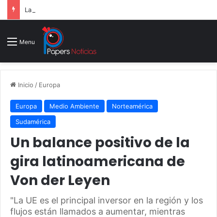
La Reserva Federal mantiene los tipos de interés entre 3,5% y 3,75%
Menu
Inicio
/
Europa
Europa
Medio Ambiente
Norteamérica
Sudamérica
Un balance positivo de la
gira latinoamericana de
Von der Leyen
"La UE es el principal inversor en la región y los
flujos están llamados a aumentar, mientras