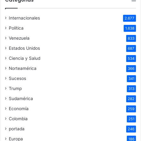
Internacionales
2.677
Política
1.638
Venezuela
833
Estados Unidos
687
Ciencia y Salud
534
Norteamérica
366
Sucesos
341
Trump
313
Sudamérica
282
Economía
259
Colombia
251
portada
246
Europa
186