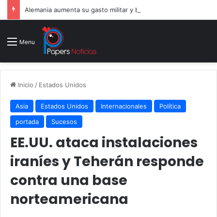
Alemania aumenta su gasto militar y busca consolidarse como potencia armamentística ante la amenaza rusa
Menu
Inicio
/
Estados Unidos
Asia
Estados Unidos
Internacionales
Política
portada
Sucesos
EE.UU. ataca instalaciones
iraníes y Teherán responde
contra una base
norteamericana