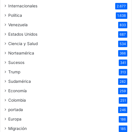
Internacionales
2.677
Política
1.638
Venezuela
833
Estados Unidos
687
Ciencia y Salud
534
Norteamérica
366
Sucesos
341
Trump
313
Sudamérica
282
Economía
259
Colombia
251
portada
246
Europa
186
Migración
185