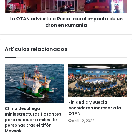
impacto
de
La OTAN advierte a Rusia tras el impacto de un
un
dron
dron en Rumanía
en
Rumanía
Artículos relacionados
Finlandia y Suecia
consideran ingresar a la
China despliega
OTAN
miniestructuras flotantes
para evacuar a miles de
abril 12, 2022
personas tras el tifón
Maysak