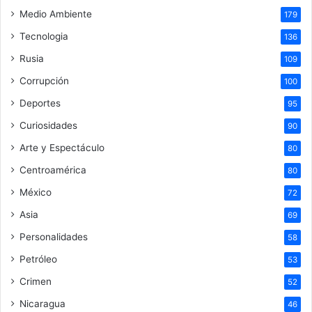
Medio Ambiente
179
Tecnologia
136
Rusia
109
Corrupción
100
Deportes
95
Curiosidades
90
Arte y Espectáculo
80
Centroamérica
80
México
72
Asia
69
Personalidades
58
Petróleo
53
Crimen
52
Nicaragua
46