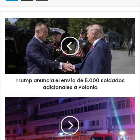
Trump
anuncia
el
envío
de
5.000
soldados
adicionales
a
Trump anuncia el envío de 5.000 soldados
Polonia
adicionales a Polonia
La
OTAN
advierte
a
Rusia
tras
el