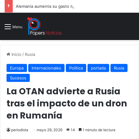
Alemania aumenta su gasto militar y busca consolidarse como potencia armamentística ante la amenaza rusa
Menu
Inicio
/
Rusia
Europa
Internacionales
Política
portada
Rusia
Sucesos
La OTAN advierte a Rusia
tras el impacto de un dron
en Rumanía
periodista
mayo 29, 2026
14
1 minuto de lectura