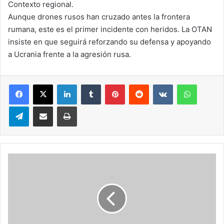
Contexto regional.
Aunque drones rusos han cruzado antes la frontera
rumana, este es el primer incidente con heridos. La OTAN
insiste en que seguirá reforzando su defensa y apoyando
a Ucrania frente a la agresión rusa.
LinkedIn
Tumblr
Pinterest
Reddit
VKontakte
WhatsA
Telegram
Compartir via correo electrónico
Impresión
EE.UU.
ataca
instalaciones
iraníes
y
Teherán
responde