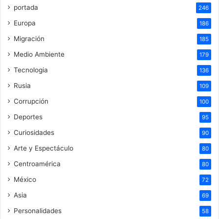
portada
246
Europa
186
Migración
185
Medio Ambiente
179
Tecnologia
136
Rusia
109
Corrupción
100
Deportes
95
Curiosidades
90
Arte y Espectáculo
80
Centroamérica
80
México
72
Asia
69
Personalidades
58