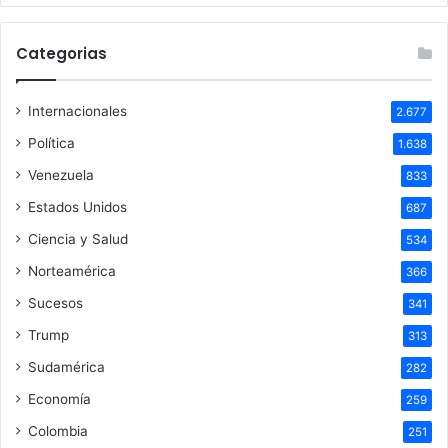
Categorias
Internacionales
2.677
Política
1.638
Venezuela
833
Estados Unidos
687
Ciencia y Salud
534
Norteamérica
366
Sucesos
341
Trump
313
Sudamérica
282
Economía
259
Colombia
251