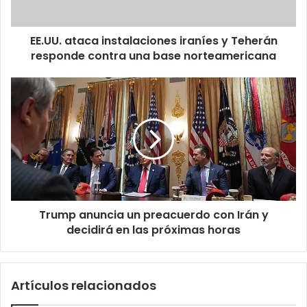
contra
una
EE.UU. ataca instalaciones iraníes y Teherán
base
norteamericana
responde contra una base norteamericana
Trump
anuncia
un
preacuerdo
con
Irán
y
decidirá
en
Trump anuncia un preacuerdo con Irán y
las
próximas
decidirá en las próximas horas
horas
Artículos relacionados