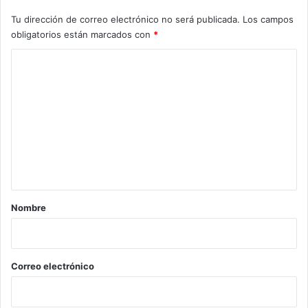
Tu dirección de correo electrónico no será publicada.
Los campos
obligatorios están marcados con
*
C
o
m
e
n
t
a
r
Nombre
i
o
*
Correo electrónico