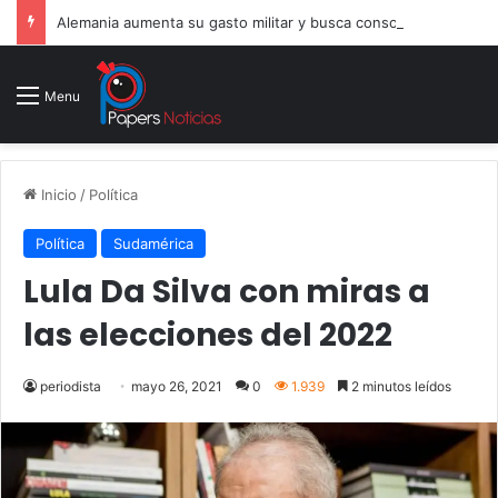
Alemania aumenta su gasto militar y busca consolidarse como potencia armamentística ante la amenaza rusa
Menu
Inicio
/
Política
Política
Sudamérica
Lula Da Silva con miras a
las elecciones del 2022
periodista
mayo 26, 2021
0
1.939
2 minutos leídos