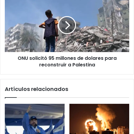
ONU
solicitó
95
millones
de
dolares
para
reconstruir
a
ONU solicitó 95 millones de dolares para
Palestina
reconstruir a Palestina
Artículos relacionados