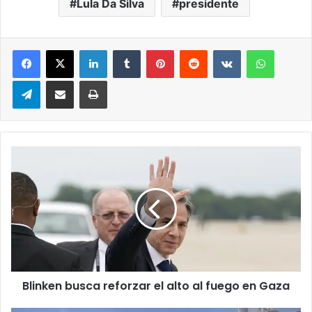
Lula Da Silva
presidente
LinkedIn
Tumblr
Pinterest
Reddit
VKontakte
WhatsA
Telegram
Compartir via correo electrónico
Impresión
Blinken
busca
reforzar
el
alto
al
fuego
en
Gaza
Blinken busca reforzar el alto al fuego en Gaza