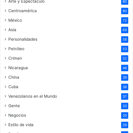
Arte y Espectáculo
80
Centroamérica
80
México
72
Asia
69
Personalidades
58
Petróleo
53
Crimen
52
Nicaragua
46
China
39
Cuba
38
Venezolanos en el Mundo
37
Gente
33
Negocios
30
Estilo de vida
29