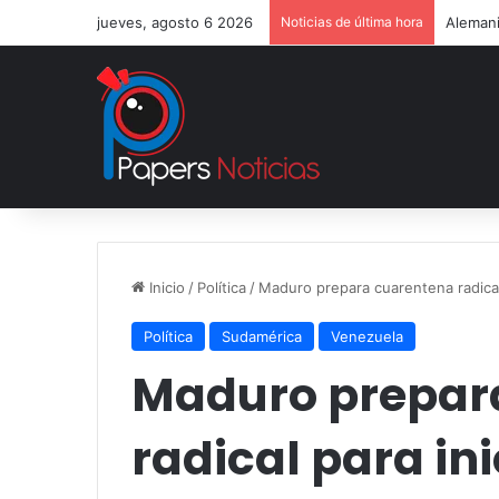
jueves, agosto 6 2026
Noticias de última hora
Alemani
Inicio
/
Política
/
Maduro prepara cuarentena radical
Política
Sudamérica
Venezuela
Maduro prepar
radical para in