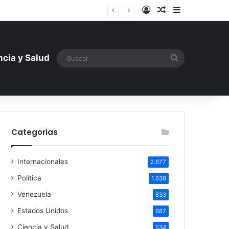
Iniciar sesión
Artículo aleatori
Barra lateral
tística ante la amenaza rusa
Buscar
ncia y Salud
Categorias
Internacionales
2.677
Política
1.638
Venezuela
833
Estados Unidos
687
Ciencia y Salud
534