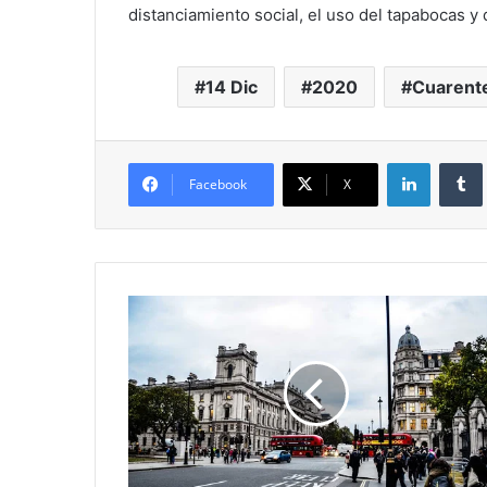
distanciamiento social, el uso del tapabocas 
14 Dic
2020
Cuarente
LinkedIn
Facebook
X
Reino
Unido
sancionó
a
tres
funcionarios
de
Maduro