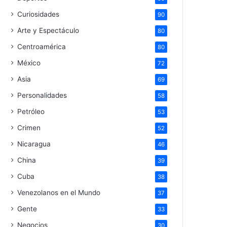
Curiosidades
90
Arte y Espectáculo
80
Centroamérica
80
México
72
Asia
69
Personalidades
58
Petróleo
53
Crimen
52
Nicaragua
46
China
39
Cuba
38
Venezolanos en el Mundo
37
Gente
33
Negocios
30