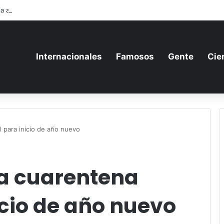
a aumenta su gasto militar y busca consolidarse como potencia armamen
Internacionales
Famosos
Gente
Cie
 para inicio de año nuevo
a cuarentena
icio de año nuevo