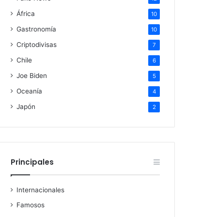
África
10
Gastronomía
10
Criptodivisas
7
Chile
6
Joe Biden
5
Oceanía
4
Japón
2
Principales
Internacionales
Famosos