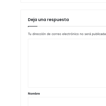
Deja una respuesta
Tu dirección de correo electrónico no será publicada
C
o
m
e
n
t
a
r
Nombre
i