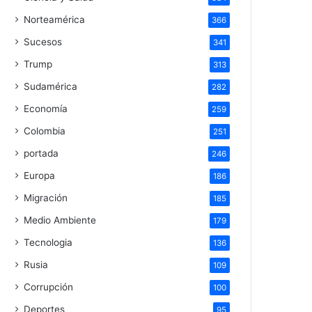
Norteamérica
366
Sucesos
341
Trump
313
Sudamérica
282
Economía
259
Colombia
251
portada
246
Europa
186
Migración
185
Medio Ambiente
179
Tecnologia
136
Rusia
109
Corrupción
100
Deportes
95