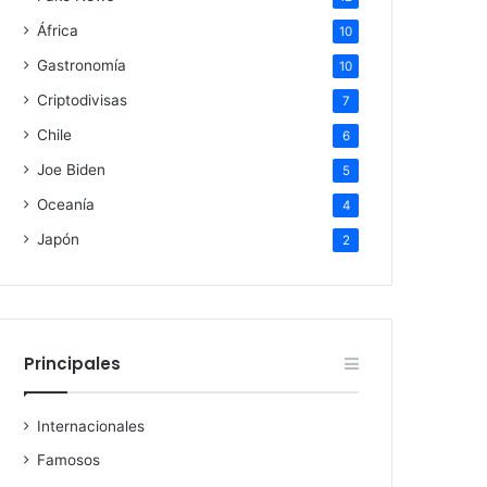
África
10
Gastronomía
10
Criptodivisas
7
Chile
6
Joe Biden
5
Oceanía
4
Japón
2
Principales
Internacionales
Famosos