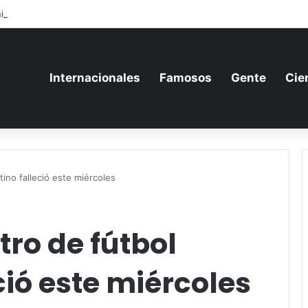
ia aumenta su gasto militar y busca consolidarse como potencia armame
Internacionales
Famosos
Gente
Cie
ino falleció este miércoles
ro de fútbol
ció este miércoles