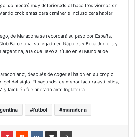
go, se mostró muy deteriorado el hace tres viernes en
ntando problemas para caminar e incluso para hablar
uego, de Maradona se recordará su paso por España,
ol Club Barcelona, su legado en Nápoles y Boca Juniors y
argentina, a la que llevó al título en el Mundial de
maradoniano’, después de coger el balón en su propio
 gol del siglo. El segundo, de menor factura estilística,
, y también fue anotado ante Inglaterra.
gentina
futbol
maradona
Tumblr
Pinterest
Reddit
VKontakte
Compartir via correo electrónico
Impresión