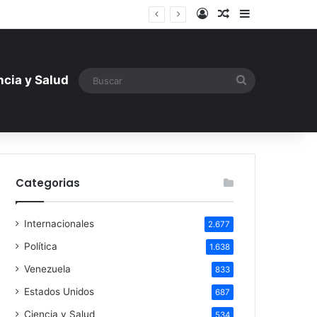
Iniciar sesión
Artículo aleatori
Barra lateral
ntística ante la amenaza rusa
Buscar
ncia y Salud
Categorias
Internacionales
2.677
Política
1.638
Venezuela
833
Estados Unidos
687
Ciencia y Salud
534