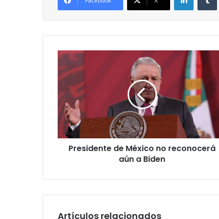
Facebook
X
Presidente
de
México
no
reconocerá
aún
a
Biden
Presidente de México no reconocerá
aún a Biden
Artículos relacionados