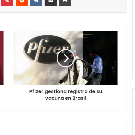
Pfizer
gestiona
registro
de
su
vacuna
en
Brasil
Pfizer gestiona registro de su
vacuna en Brasil