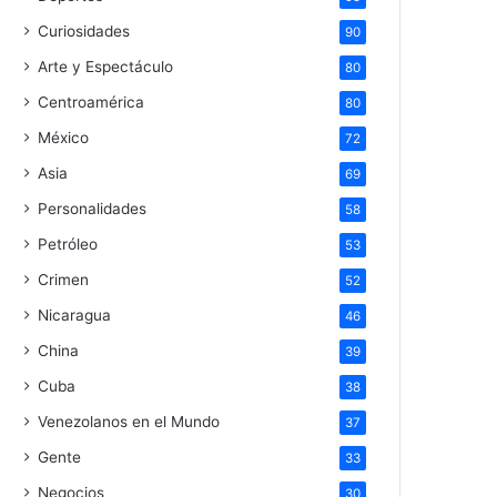
Curiosidades
90
Arte y Espectáculo
80
Centroamérica
80
México
72
Asia
69
Personalidades
58
Petróleo
53
Crimen
52
Nicaragua
46
China
39
Cuba
38
Venezolanos en el Mundo
37
Gente
33
Negocios
30