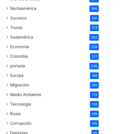
Norteamérica
366
Sucesos
341
Trump
313
Sudamérica
282
Economía
259
Colombia
251
portada
246
Europa
186
Migración
185
Medio Ambiente
179
Tecnologia
136
Rusia
109
Corrupción
100
Deportes
95