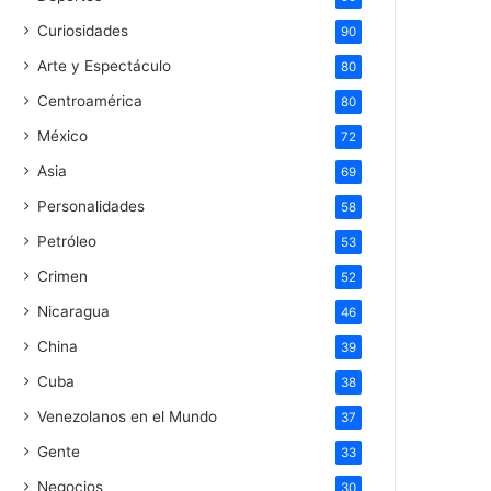
Curiosidades
90
Arte y Espectáculo
80
Centroamérica
80
México
72
Asia
69
Personalidades
58
Petróleo
53
Crimen
52
Nicaragua
46
China
39
Cuba
38
Venezolanos en el Mundo
37
Gente
33
Negocios
30