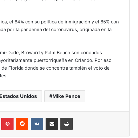
ca, el 64% con su política de inmigración y el 65% con
ada por la pandemia del coronavirus, originada en la
Miami-Dade, Broward y Palm Beach son condados
ayoritariamente puertorriqueña en Orlando. Por eso
 de Florida donde se concentra también el voto de
tes.
Estados Unidos
Mike Pence
Tumblr
Pinterest
Reddit
VKontakte
Compartir via correo electrónico
Impresión