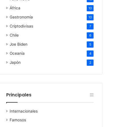
África
10
Gastronomía
10
Criptodivisas
7
Chile
6
Joe Biden
5
Oceanía
4
Japón
2
Principales
Internacionales
Famosos