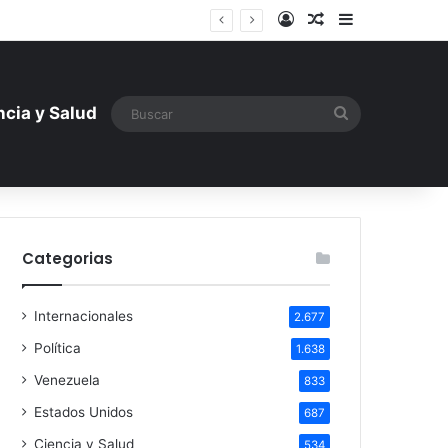
Iniciar sesión
Artículo aleatori
Barra lateral
ntística ante la amenaza rusa
Buscar
ncia y Salud
Categorias
Internacionales
2.677
Política
1.638
Venezuela
833
Estados Unidos
687
Ciencia y Salud
534