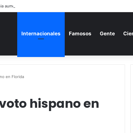
ia aumenta su gasto militar y busca consolidarse como potencia armame
Internacionales
Famosos
Gente
Cie
no en Florida
 voto hispano en