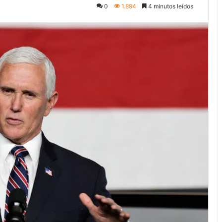
0
1.894
4 minutos leídos