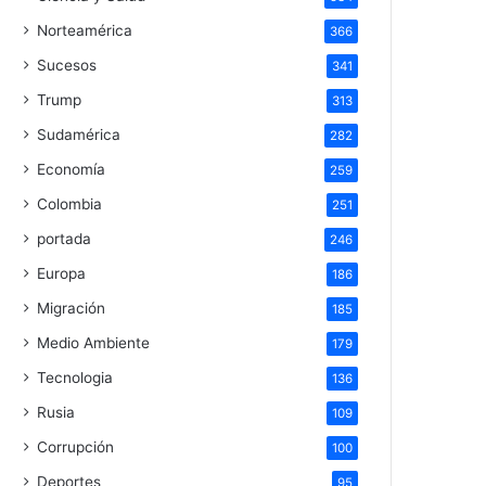
Norteamérica
366
Sucesos
341
Trump
313
Sudamérica
282
Economía
259
Colombia
251
portada
246
Europa
186
Migración
185
Medio Ambiente
179
Tecnologia
136
Rusia
109
Corrupción
100
Deportes
95