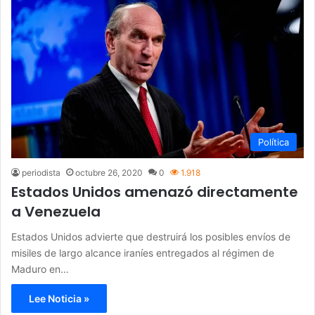
Política
periodista
octubre 26, 2020
0
1.918
Estados Unidos amenazó directamente
a Venezuela
Estados Unidos advierte que destruirá los posibles envíos de
misiles de largo alcance iraníes entregados al régimen de
Maduro en…
Lee Noticia »