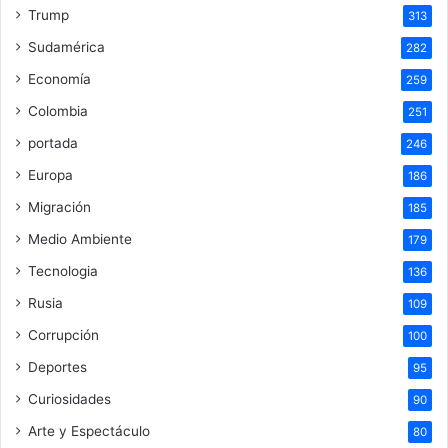
Trump
313
Sudamérica
282
Economía
259
Colombia
251
portada
246
Europa
186
Migración
185
Medio Ambiente
179
Tecnologia
136
Rusia
109
Corrupción
100
Deportes
95
Curiosidades
90
Arte y Espectáculo
80