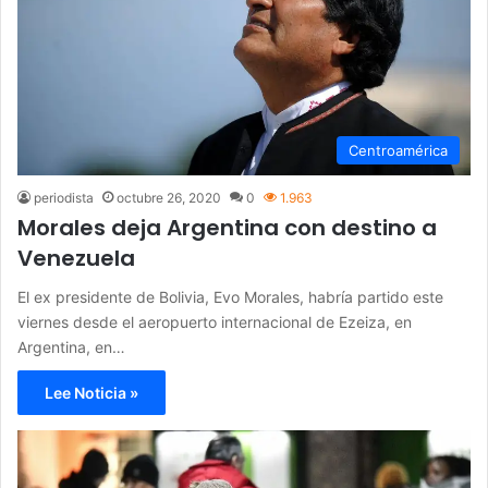
Centroamérica
periodista
octubre 26, 2020
0
1.963
Morales deja Argentina con destino a
Venezuela
El ex presidente de Bolivia, Evo Morales, habría partido este
viernes desde el aeropuerto internacional de Ezeiza, en
Argentina, en…
Lee Noticia »