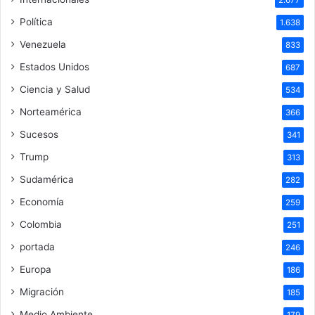
2.677
Política
1.638
Venezuela
833
Estados Unidos
687
Ciencia y Salud
534
Norteamérica
366
Sucesos
341
Trump
313
Sudamérica
282
Economía
259
Colombia
251
portada
246
Europa
186
Migración
185
Medio Ambiente