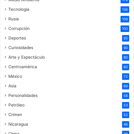
179
Tecnologia
136
Rusia
109
Corrupción
100
Deportes
95
Curiosidades
90
Arte y Espectáculo
80
Centroamérica
80
México
72
Asia
69
Personalidades
58
Petróleo
53
Crimen
52
Nicaragua
46
China