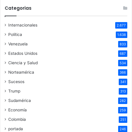
Categorias
Internacionales
2.677
Política
1.638
Venezuela
833
Estados Unidos
687
Ciencia y Salud
534
Norteamérica
366
Sucesos
341
Trump
313
Sudamérica
282
Economía
259
Colombia
251
portada
246