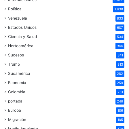
2.677
Política
1.638
Venezuela
833
Estados Unidos
687
Ciencia y Salud
534
Norteamérica
366
Sucesos
341
Trump
313
Sudamérica
282
Economía
259
Colombia
251
portada
246
Europa
186
Migración
185
Medio Ambiente