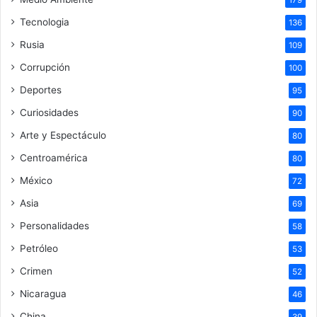
179
Tecnologia
136
Rusia
109
Corrupción
100
Deportes
95
Curiosidades
90
Arte y Espectáculo
80
Centroamérica
80
México
72
Asia
69
Personalidades
58
Petróleo
53
Crimen
52
Nicaragua
46
China