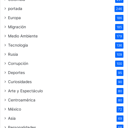
portada
246
Europa
186
Migración
185
Medio Ambiente
179
Tecnologia
136
Rusia
109
Corrupción
100
Deportes
95
Curiosidades
90
Arte y Espectáculo
80
Centroamérica
80
México
72
Asia
69
Personalidades
58