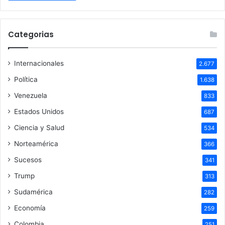
Categorias
Internacionales
2.677
Política
1.638
Venezuela
833
Estados Unidos
687
Ciencia y Salud
534
Norteamérica
366
Sucesos
341
Trump
313
Sudamérica
282
Economía
259
Colombia
251