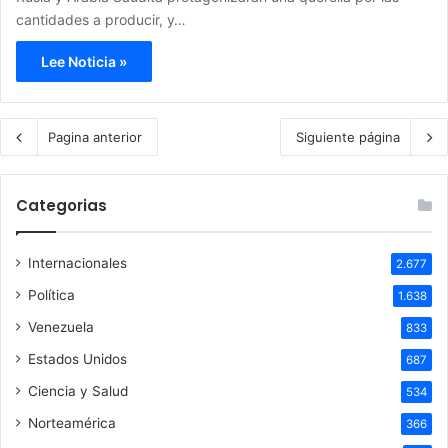
cantidades a producir, y…
Lee Noticia »
Pagina anterior
Siguiente página
Categorias
Internacionales
2.677
Política
1.638
Venezuela
833
Estados Unidos
687
Ciencia y Salud
534
Norteamérica
366