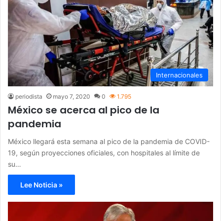
Internacionales
periodista
mayo 7, 2020
0
1.795
México se acerca al pico de la
pandemia
México llegará esta semana al pico de la pandemia de COVID-
19, según proyecciones oficiales, con hospitales al límite de
su…
Lee Noticia »