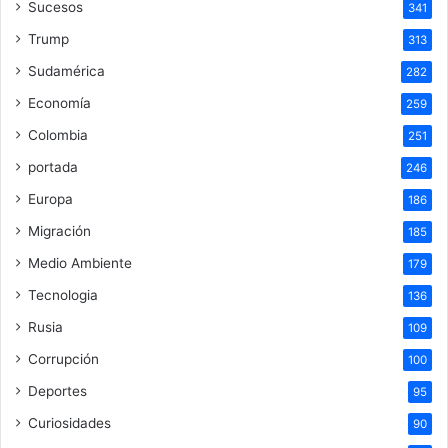
Sucesos
341
Trump
313
Sudamérica
282
Economía
259
Colombia
251
portada
246
Europa
186
Migración
185
Medio Ambiente
179
Tecnologia
136
Rusia
109
Corrupción
100
Deportes
95
Curiosidades
90