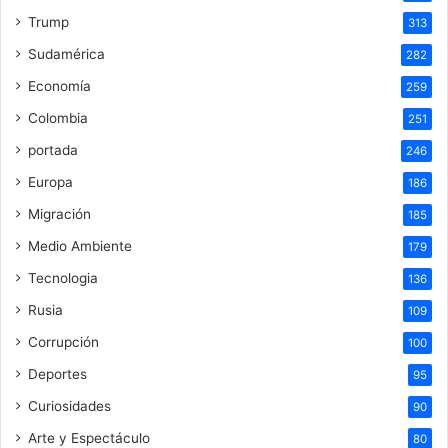
Trump
313
Sudamérica
282
Economía
259
Colombia
251
portada
246
Europa
186
Migración
185
Medio Ambiente
179
Tecnologia
136
Rusia
109
Corrupción
100
Deportes
95
Curiosidades
90
Arte y Espectáculo
80