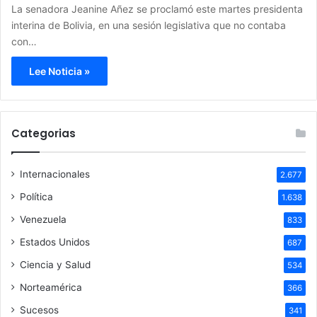
La senadora Jeanine Añez se proclamó este martes presidenta
interina de Bolivia, en una sesión legislativa que no contaba
con…
Lee Noticia »
Categorias
Internacionales
2.677
Política
1.638
Venezuela
833
Estados Unidos
687
Ciencia y Salud
534
Norteamérica
366
Sucesos
341