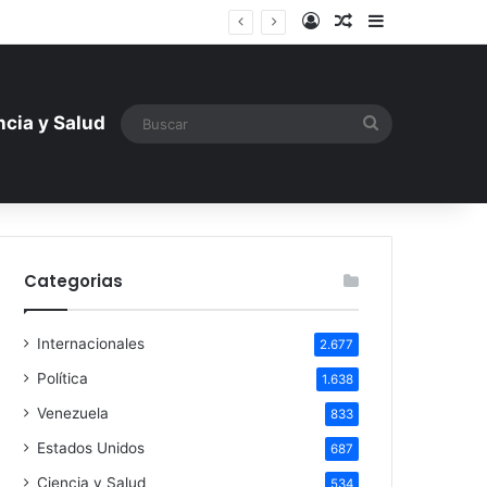
Iniciar sesión
Artículo aleatori
Barra lateral
ntística ante la amenaza rusa
Buscar
ncia y Salud
Categorias
Internacionales
2.677
Política
1.638
Venezuela
833
Estados Unidos
687
Ciencia y Salud
534