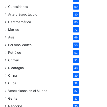
Curiosidades
90
Arte y Espectáculo
80
Centroamérica
80
México
72
Asia
69
Personalidades
58
Petróleo
53
Crimen
52
Nicaragua
46
China
39
Cuba
38
Venezolanos en el Mundo
37
Gente
33
Negocios
30