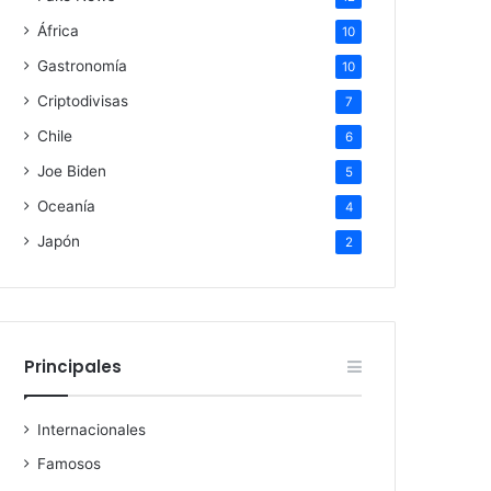
África
10
Gastronomía
10
Criptodivisas
7
Chile
6
Joe Biden
5
Oceanía
4
Japón
2
Principales
Internacionales
Famosos