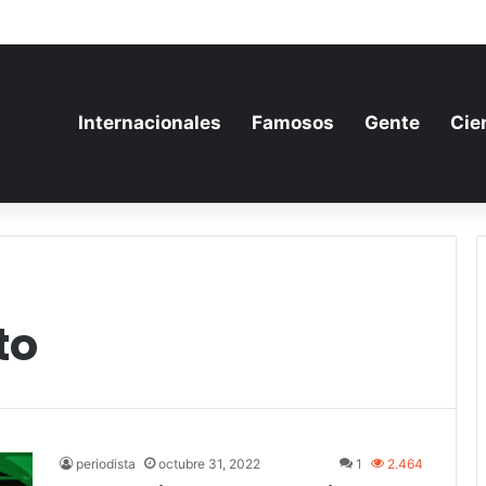
ia aumenta su gasto militar y busca consolidarse como potencia armame
Internacionales
Famosos
Gente
Cie
to
periodista
octubre 31, 2022
1
2.464