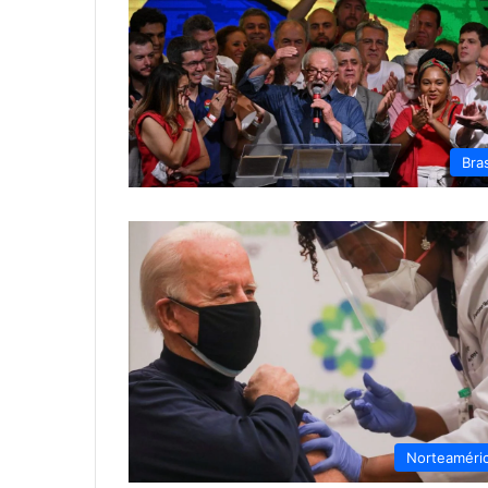
Bras
Norteaméri