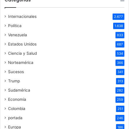
Internacionales
2.677
Política
1.638
Venezuela
833
Estados Unidos
687
Ciencia y Salud
534
Norteamérica
366
Sucesos
341
Trump
313
Sudamérica
282
Economía
259
Colombia
251
portada
246
Europa
186