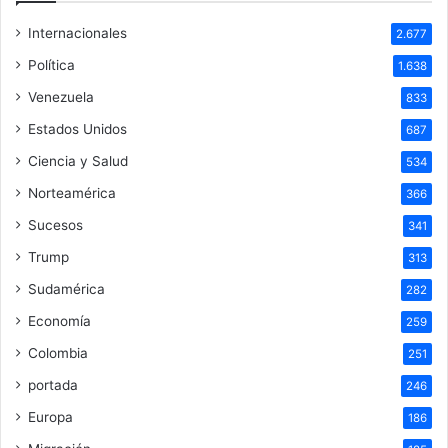
Internacionales
2.677
Política
1.638
Venezuela
833
Estados Unidos
687
Ciencia y Salud
534
Norteamérica
366
Sucesos
341
Trump
313
Sudamérica
282
Economía
259
Colombia
251
portada
246
Europa
186