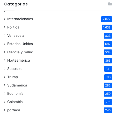
Categorias
Internacionales
2.677
Política
1.638
Venezuela
833
Estados Unidos
687
Ciencia y Salud
534
Norteamérica
366
Sucesos
341
Trump
313
Sudamérica
282
Economía
259
Colombia
251
portada
246