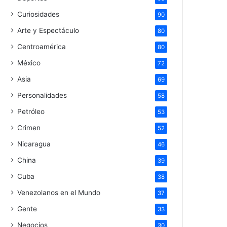
Curiosidades
90
Arte y Espectáculo
80
Centroamérica
80
México
72
Asia
69
Personalidades
58
Petróleo
53
Crimen
52
Nicaragua
46
China
39
Cuba
38
Venezolanos en el Mundo
37
Gente
33
Negocios
30