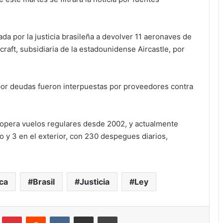
a por la justicia brasileña a devolver 11 aeronaves de
craft, subsidiaria de la estadounidense Aircastle, por
 por deudas fueron interpuestas por proveedores contra
 opera vuelos regulares desde 2002, y actualmente
 y 3 en el exterior, con 230 despegues diarios,
ca
Brasil
Justicia
Ley
Tumblr
Pinterest
Reddit
VKontakte
Compartir via correo electrónico
Impresión