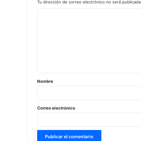
Tu dirección de correo electrónico no será publicada
C
o
m
e
n
t
a
r
Nombre
i
o
*
Correo electrónico