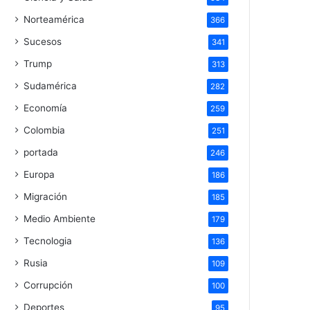
Norteamérica
366
Sucesos
341
Trump
313
Sudamérica
282
Economía
259
Colombia
251
portada
246
Europa
186
Migración
185
Medio Ambiente
179
Tecnologia
136
Rusia
109
Corrupción
100
Deportes
95