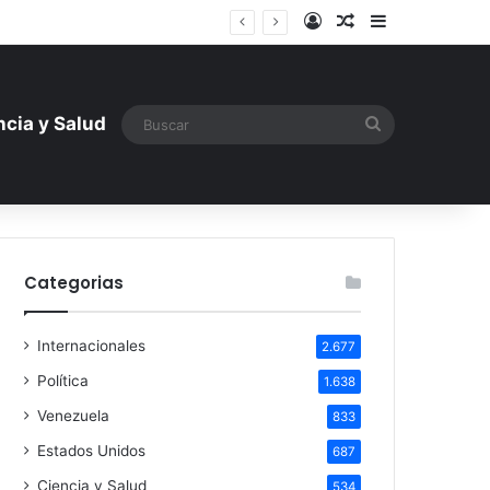
Iniciar sesión
Artículo aleatori
Barra lateral
entística ante la amenaza rusa
Buscar
ncia y Salud
Categorias
Internacionales
2.677
Política
1.638
Venezuela
833
Estados Unidos
687
Ciencia y Salud
534