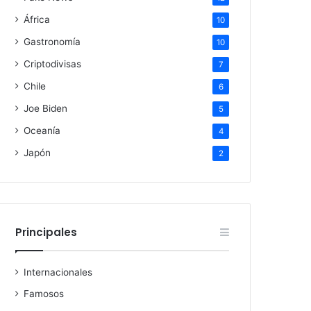
África
10
Gastronomía
10
Criptodivisas
7
Chile
6
Joe Biden
5
Oceanía
4
Japón
2
Principales
Internacionales
Famosos