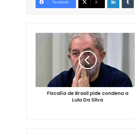
Facebook
X
Fiscalía
de
Brasil
pide
condena
a
Lula
Da
Silva
Fiscalía de Brasil pide condena a
Lula Da Silva