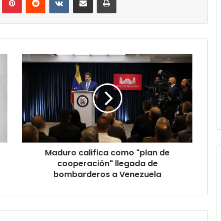
Maduro
califica
como
"plan
de
cooperación"
llegada
de
bombarderos
Maduro califica como "plan de
a
Venezuela
cooperación" llegada de
bombarderos a Venezuela