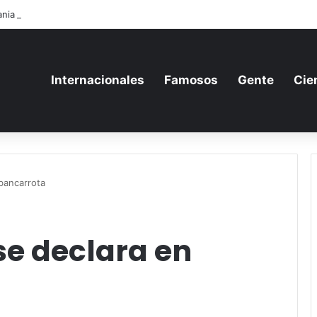
nia aumenta su gasto militar y busca consolidarse como potencia armam
Internacionales
Famosos
Gente
Cie
 bancarrota
se declara en