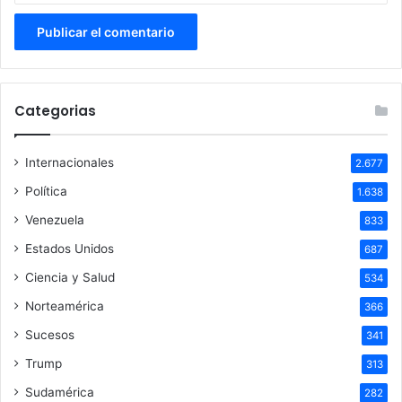
Categorias
Internacionales
2.677
Política
1.638
Venezuela
833
Estados Unidos
687
Ciencia y Salud
534
Norteamérica
366
Sucesos
341
Trump
313
Sudamérica
282