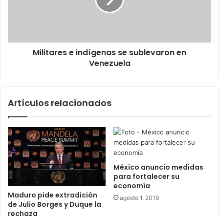
sublevaron
en
Venezuela
Militares e indígenas se sublevaron en
Venezuela
Artículos relacionados
México anuncio medidas
para fortalecer su
economía
Maduro pide extradición
agosto 1, 2019
de Julio Borges y Duque la
rechaza