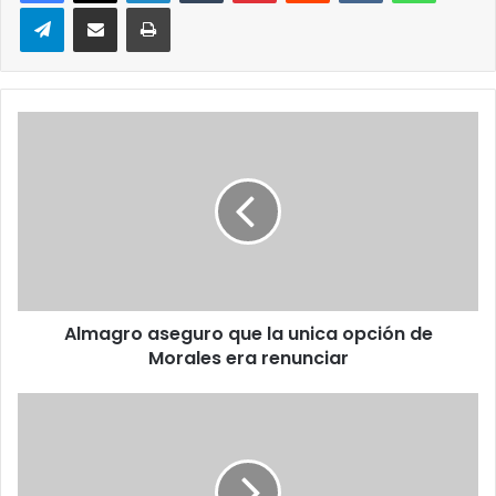
Telegram
Compartir via correo electrónico
Impresión
Almagro
aseguro
que
la
unica
opción
de
Morales
era
Almagro aseguro que la unica opción de
renunciar
Morales era renunciar
Militares
e
indígenas
se