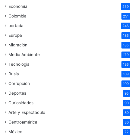
Economía
259
Colombia
251
portada
246
Europa
186
Migración
185
Medio Ambiente
179
Tecnologia
136
Rusia
109
Corrupción
100
Deportes
95
Curiosidades
90
Arte y Espectáculo
80
Centroamérica
80
México
72