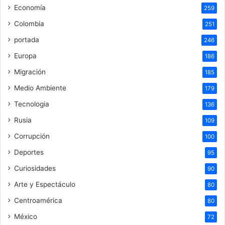
Economía
259
Colombia
251
portada
246
Europa
186
Migración
185
Medio Ambiente
179
Tecnologia
136
Rusia
109
Corrupción
100
Deportes
95
Curiosidades
90
Arte y Espectáculo
80
Centroamérica
80
México
72