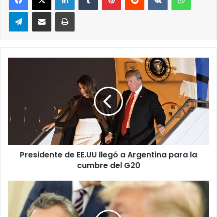
Telegram
Compartir via correo electrónico
Impresión
Presidente
de
EE.UU
llegó
a
Argentina
para
la
cumbre
Presidente de EE.UU llegó a Argentina para la
del
G20
cumbre del G20
Macri
agradece
el
apoyo