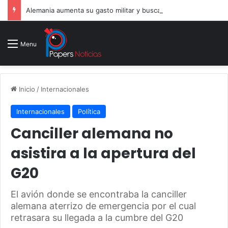
Alemania aumenta su gasto militar y busca consolidarse como potencia armamentística ante la amenaza rusa
Menu
Inicio
/
Internacionales
Internacionales
Política
Canciller alemana no
asistira a la apertura del
G20
El avión donde se encontraba la canciller
alemana aterrizo de emergencia por el cual
retrasara su llegada a la cumbre del G20