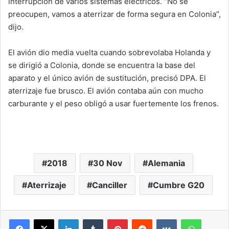
interrupción de varios sistemas eléctricos. “No se
preocupen, vamos a aterrizar de forma segura en Colonia”,
dijo.
El avión dio media vuelta cuando sobrevolaba Holanda y
se dirigió a Colonia, donde se encuentra la base del
aparato y el único avión de sustitución, precisó DPA. El
aterrizaje fue brusco. El avión contaba aún con mucho
carburante y el peso obligó a usar fuertemente los frenos.
2018
30 Nov
Alemania
Aterrizaje
Canciller
Cumbre G20
LinkedIn
Tumblr
Pinterest
Reddit
VKontakte
WhatsA