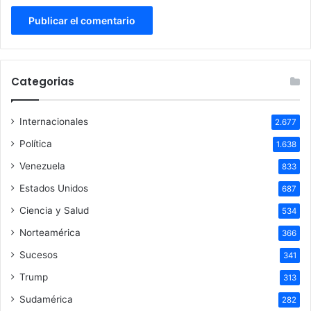
Categorias
Internacionales
2.677
Política
1.638
Venezuela
833
Estados Unidos
687
Ciencia y Salud
534
Norteamérica
366
Sucesos
341
Trump
313
Sudamérica
282