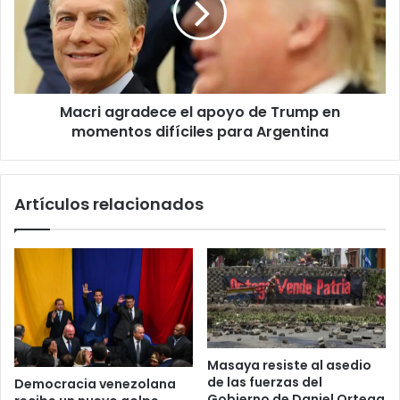
de
Trump
en
momentos
difíciles
Macri agradece el apoyo de Trump en
para
Argentina
momentos difíciles para Argentina
Artículos relacionados
Masaya resiste al asedio
de las fuerzas del
Democracia venezolana
Gobierno de Daniel Ortega