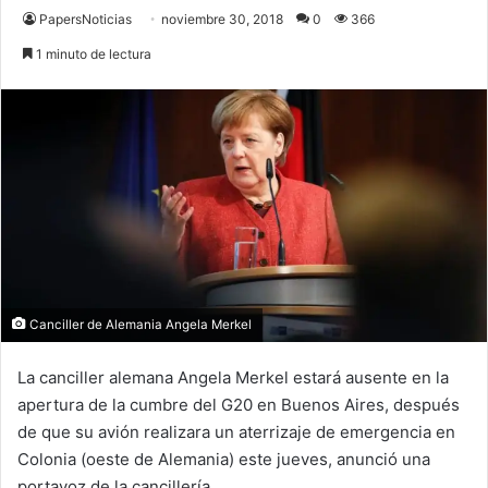
PapersNoticias
noviembre 30, 2018
0
366
1 minuto de lectura
Canciller de Alemania Angela Merkel
La canciller alemana Angela Merkel estará ausente en la
apertura de la cumbre del G20 en Buenos Aires, después
de que su avión realizara un aterrizaje de emergencia en
Colonia (oeste de Alemania) este jueves, anunció una
portavoz de la cancillería.