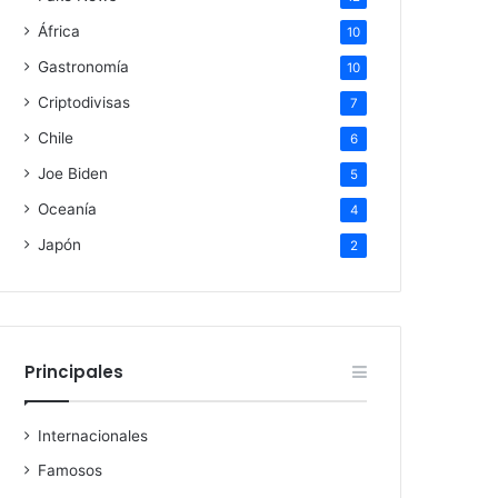
África
10
Gastronomía
10
Criptodivisas
7
Chile
6
Joe Biden
5
Oceanía
4
Japón
2
Principales
Internacionales
Famosos