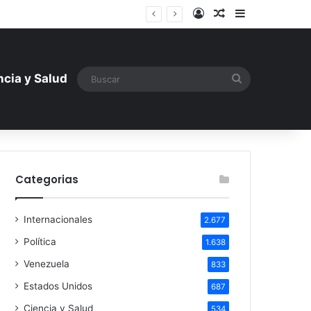
Iniciar sesión
Artículo aleatori
Barra lateral
ntística ante la amenaza rusa
Buscar
ncia y Salud
Categorias
Internacionales
2.677
Política
1.638
Venezuela
833
Estados Unidos
687
Ciencia y Salud
534