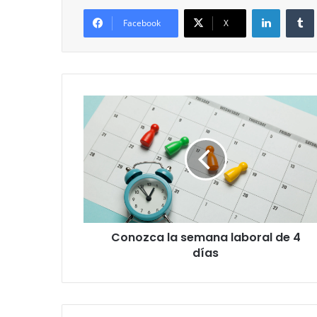
LinkedIn
Facebook
X
Conozca
la
semana
laboral
de
4
días
Conozca la semana laboral de 4
días