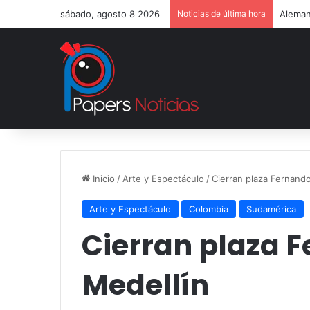
sábado, agosto 8 2026
Noticias de última hora
Aleman
Inicio
/
Arte y Espectáculo
/
Cierran plaza Fernand
Arte y Espectáculo
Colombia
Sudamérica
Cierran plaza 
Medellín