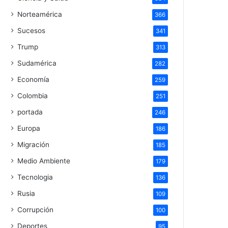
Norteamérica
366
Sucesos
341
Trump
313
Sudamérica
282
Economía
259
Colombia
251
portada
246
Europa
186
Migración
185
Medio Ambiente
179
Tecnologia
136
Rusia
109
Corrupción
100
Deportes
95