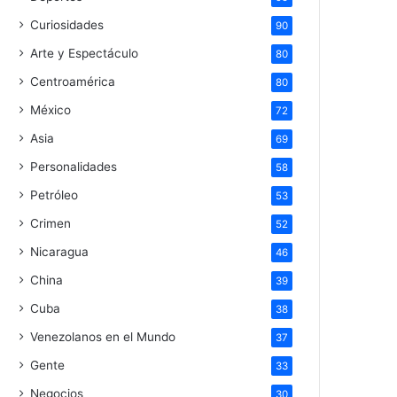
Curiosidades
90
Arte y Espectáculo
80
Centroamérica
80
México
72
Asia
69
Personalidades
58
Petróleo
53
Crimen
52
Nicaragua
46
China
39
Cuba
38
Venezolanos en el Mundo
37
Gente
33
Negocios
30