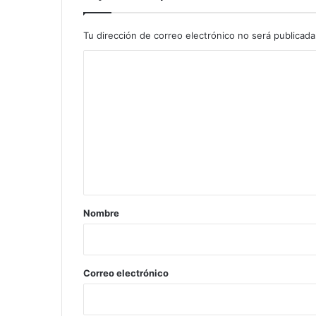
Tu dirección de correo electrónico no será publicada
C
o
m
e
n
t
a
r
Nombre
i
o
*
Correo electrónico