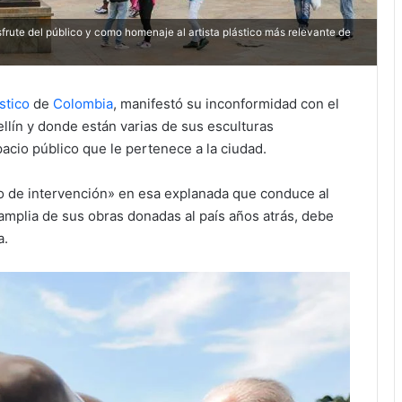
frute del público y como homenaje al artista plástico más relevante de
ástico
de
Colombia
, manifestó su inconformidad con el
llín y donde están varias de sus esculturas
pacio público que le pertenece a la ciudad.
ipo de intervención» en esa explanada que conduce al
mplia de sus obras donadas al país años atrás, debe
a.