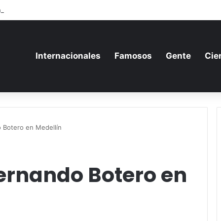
ia aumenta su gasto militar y busca consolidarse como potencia armame
Internacionales
Famosos
Gente
Cie
o Botero en Medellín
Fernando Botero en