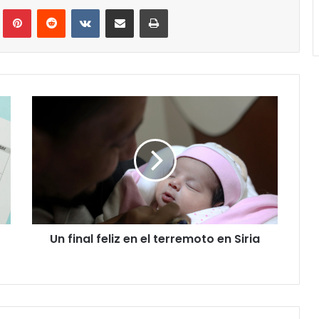
Tumblr
Pinterest
Reddit
VKontakte
Compartir via correo electrónico
Impresión
Un
final
feliz
en
el
terremoto
en
Siria
Un final feliz en el terremoto en Siria