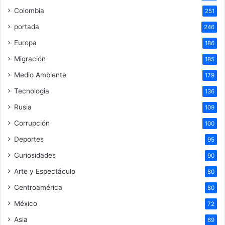
Colombia
251
portada
246
Europa
186
Migración
185
Medio Ambiente
179
Tecnologia
136
Rusia
109
Corrupción
100
Deportes
95
Curiosidades
90
Arte y Espectáculo
80
Centroamérica
80
México
72
Asia
69