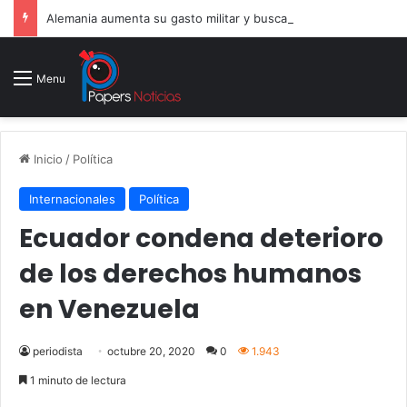
Alemania aumenta su gasto militar y busca consolidarse como potencia armamentística ante la amenaza rusa
Menu
Inicio
/
Política
Internacionales
Política
Ecuador condena deterioro
de los derechos humanos
en Venezuela
periodista
octubre 20, 2020
0
1.943
1 minuto de lectura