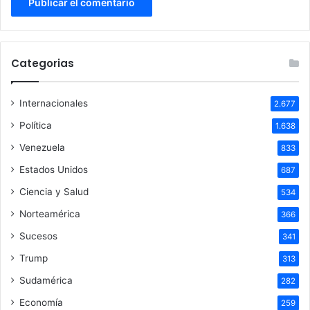
Categorias
Internacionales
2.677
Política
1.638
Venezuela
833
Estados Unidos
687
Ciencia y Salud
534
Norteamérica
366
Sucesos
341
Trump
313
Sudamérica
282
Economía
259