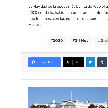
La Navidad es la época más bonita de todo el a
2020 donde ha habido un gran reencuentro fami
que tenemos, con los números que tenemos, po
Maduro.
2020
24 Nov
Dic
LinkedIn
Facebook
X
Trump
se
encuentra
listo