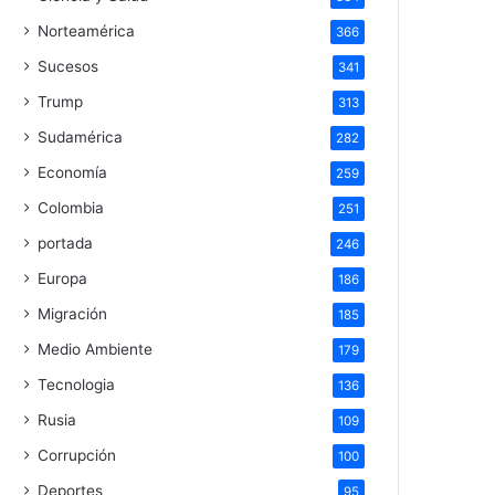
Norteamérica
366
Sucesos
341
Trump
313
Sudamérica
282
Economía
259
Colombia
251
portada
246
Europa
186
Migración
185
Medio Ambiente
179
Tecnologia
136
Rusia
109
Corrupción
100
Deportes
95