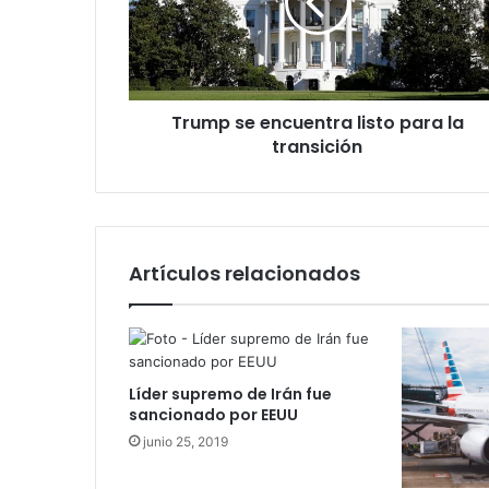
para
la
transición
Trump se encuentra listo para la
transición
Artículos relacionados
Líder supremo de Irán fue
sancionado por EEUU
junio 25, 2019