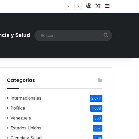
Iniciar sesión
Artículo aleatori
Barra lateral
ntística ante la amenaza rusa
Buscar
ncia y Salud
Categorias
Internacionales
2.677
Política
1.638
Venezuela
833
Estados Unidos
687
Ciencia y Salud
534