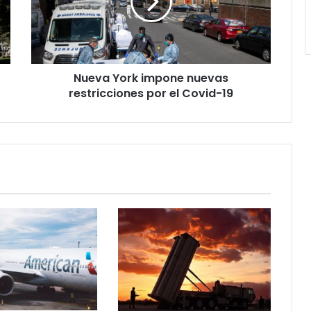
restricciones
por
el
Covid-
19
Nueva York impone nuevas
restricciones por el Covid-19