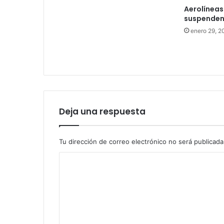
Aerolíneas
suspenden 
enero 29, 2
Deja una respuesta
Tu dirección de correo electrónico no será publicada
C
o
m
e
n