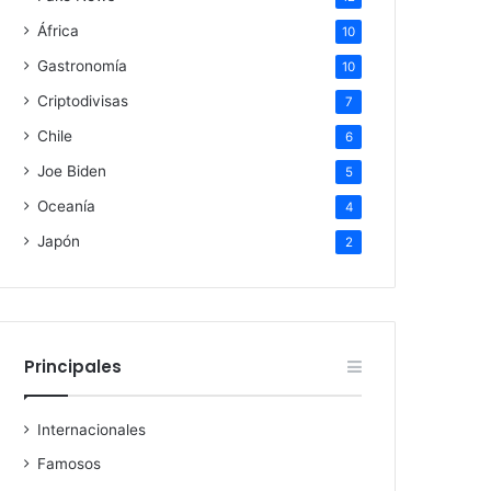
África
10
Gastronomía
10
Criptodivisas
7
Chile
6
Joe Biden
5
Oceanía
4
Japón
2
Principales
Internacionales
Famosos