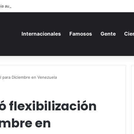
ia aumenta su gasto militar y busca consolidarse como potencia armame
Internacionales
Famosos
Gente
Cie
al para Diciembre en Venezuela
flexibilización
embre en