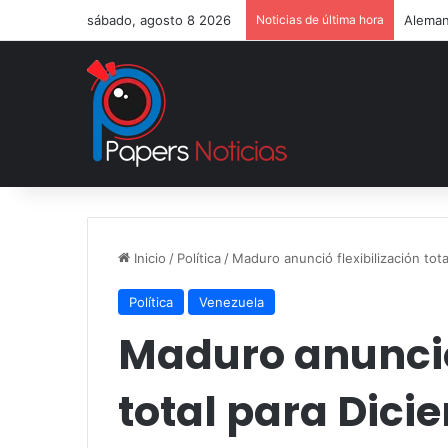
sábado, agosto 8 2026
Noticias de última hora
Aleman
Inicio
/
Política
/
Maduro anunció flexibilización tot
Política
Venezuela
Maduro anunció 
total para Dici