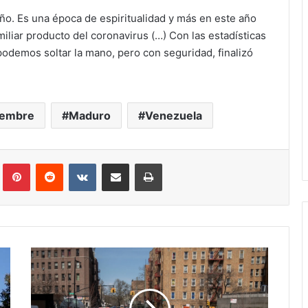
ño. Es una época de espiritualidad y más en este año
liar producto del coronavirus (…) Con las estadísticas
demos soltar la mano, pero con seguridad, finalizó
iembre
Maduro
Venezuela
Tumblr
Pinterest
Reddit
VKontakte
Compartir via correo electrónico
Impresión
Nueva
York
impone
nuevas