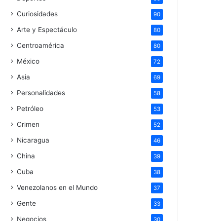
Curiosidades
90
Arte y Espectáculo
80
Centroamérica
80
México
72
Asia
69
Personalidades
58
Petróleo
53
Crimen
52
Nicaragua
46
China
39
Cuba
38
Venezolanos en el Mundo
37
Gente
33
Negocios
30