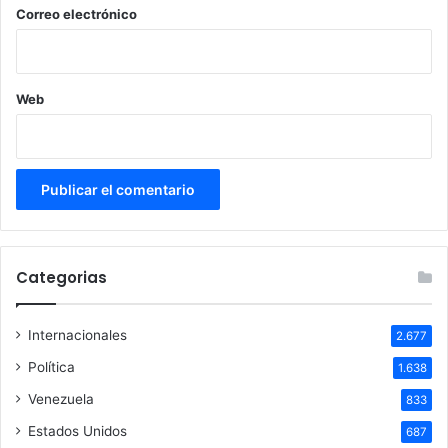
*
Correo electrónico
Web
Categorias
Internacionales
2.677
Política
1.638
Venezuela
833
Estados Unidos
687