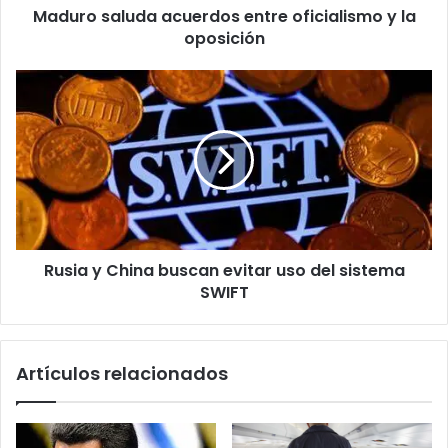
Maduro saluda acuerdos entre oficialismo y la
oposición
Rusia
y
China
buscan
evitar
uso
del
sistema
SWIFT
Rusia y China buscan evitar uso del sistema
SWIFT
Artículos relacionados