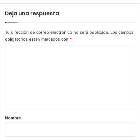
Deja una respuesta
Tu dirección de correo electrónico no será publicada.
Los campos
obligatorios están marcados con
*
C
o
m
e
n
t
a
r
Nombre
i
o