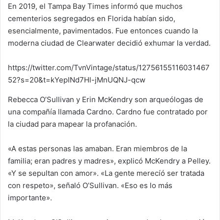
En 2019, el Tampa Bay Times informó que muchos
cementerios segregados en Florida habían sido,
esencialmente, pavimentados. Fue entonces cuando la
moderna ciudad de Clearwater decidió exhumar la verdad.
https://twitter.com/TvnVintage/status/12756155116031467
52?s=20&t=kYepINd7Hl-jMnUQNJ-qcw
Rebecca O’Sullivan y Erin McKendry son arqueólogas de
una compañía llamada Cardno. Cardno fue contratado por
la ciudad para mapear la profanación.
«A estas personas las amaban. Eran miembros de la
familia; eran padres y madres», explicó McKendry a Pelley.
«Y se sepultan con amor». «La gente merecíó ser tratada
con respeto», señaló O’Sullivan. «Eso es lo más
importante».