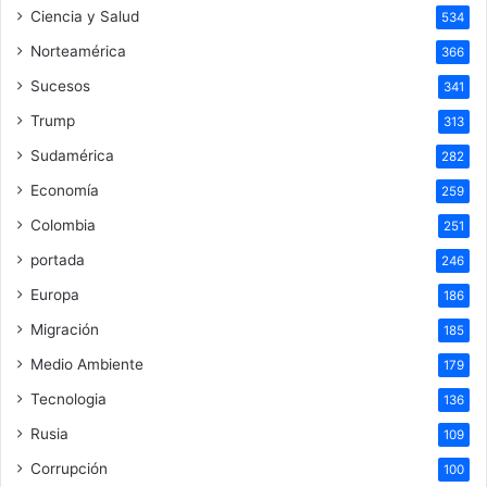
Ciencia y Salud
534
Norteamérica
366
Sucesos
341
Trump
313
Sudamérica
282
Economía
259
Colombia
251
portada
246
Europa
186
Migración
185
Medio Ambiente
179
Tecnologia
136
Rusia
109
Corrupción
100