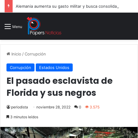
Alemania aumenta su gasto militar y busca consolidarse como potencia armamentística ante la amenaza rusa
Menu
Inicio
/
Corrupción
Corrupción
Estados Unidos
El pasado esclavista de
Florida y sus negros
periodista
noviembre 28, 2022
0
3.575
3 minutos leídos