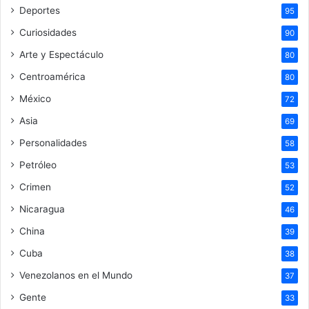
Deportes
95
Curiosidades
90
Arte y Espectáculo
80
Centroamérica
80
México
72
Asia
69
Personalidades
58
Petróleo
53
Crimen
52
Nicaragua
46
China
39
Cuba
38
Venezolanos en el Mundo
37
Gente
33