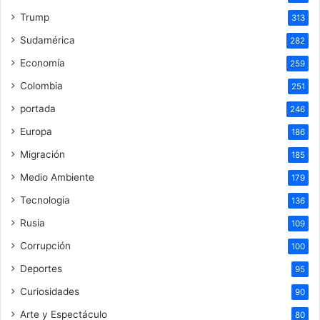
Trump
313
Sudamérica
282
Economía
259
Colombia
251
portada
246
Europa
186
Migración
185
Medio Ambiente
179
Tecnologia
136
Rusia
109
Corrupción
100
Deportes
95
Curiosidades
90
Arte y Espectáculo
80