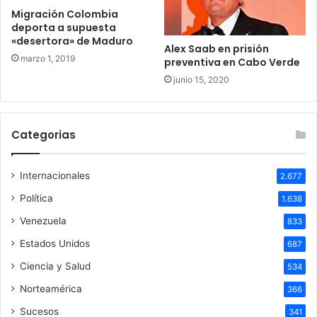
Migración Colombia
deporta a supuesta
«desertora» de Maduro
Alex Saab en prisión
marzo 1, 2019
preventiva en Cabo Verde
junio 15, 2020
Categorias
Internacionales
2.677
Política
1.638
Venezuela
833
Estados Unidos
687
Ciencia y Salud
534
Norteamérica
366
Sucesos
341