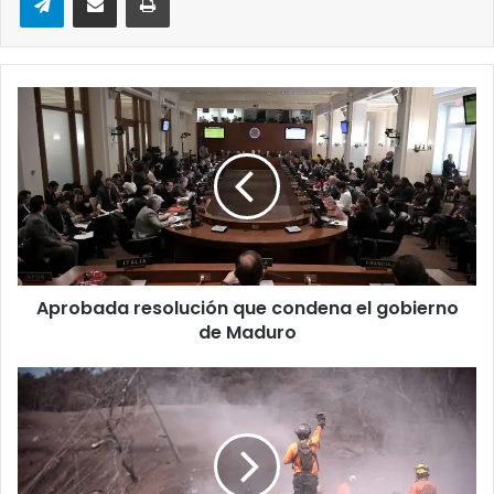
Aprobada
resolución
que
condena
el
gobierno
de
Maduro
Aprobada resolución que condena el gobierno
de Maduro
Con
1.500
mascaras
antigás
grupo
de