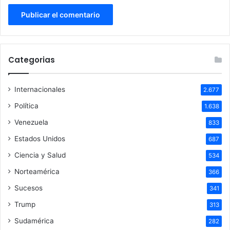
Categorias
Internacionales
2.677
Política
1.638
Venezuela
833
Estados Unidos
687
Ciencia y Salud
534
Norteamérica
366
Sucesos
341
Trump
313
Sudamérica
282