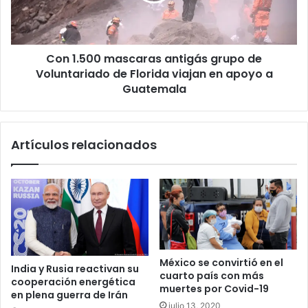
Voluntariado
de
Florida
Con 1.500 mascaras antigás grupo de
viajan
en
Voluntariado de Florida viajan en apoyo a
apoyo
Guatemala
a
Guatemala
Artículos relacionados
México se convirtió en el
India y Rusia reactivan su
cuarto país con más
cooperación energética
muertes por Covid-19
en plena guerra de Irán
julio 13, 2020