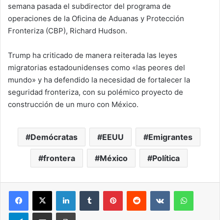
semana pasada el subdirector del programa de
operaciones de la Oficina de Aduanas y Protección
Fronteriza (CBP), Richard Hudson.
Trump ha criticado de manera reiterada las leyes
migratorias estadounidenses como «las peores del
mundo» y ha defendido la necesidad de fortalecer la
seguridad fronteriza, con su polémico proyecto de
construcción de un muro con México.
Demócratas
EEUU
Emigrantes
frontera
México
Política
LinkedIn
Tumblr
Pinterest
Reddit
VKontakte
WhatsA
Telegram
Compartir via correo electrónico
Impresión