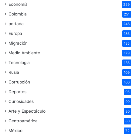
Economía
259
Colombia
251
portada
246
Europa
186
Migración
185
Medio Ambiente
179
Tecnologia
136
Rusia
109
Corrupción
100
Deportes
95
Curiosidades
90
Arte y Espectáculo
80
Centroamérica
80
México
72