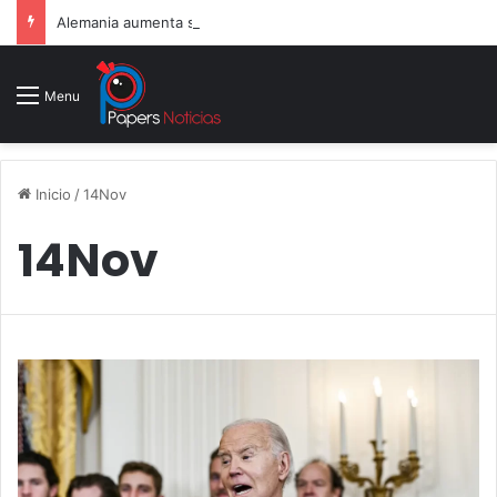
Alemania aumenta su gasto militar y busca consolidarse como potencia armamentística ante la amenaza rusa
Menu
Inicio
/
14Nov
14Nov