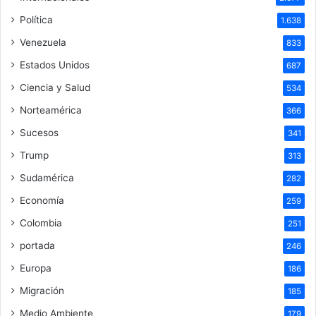
Política
1.638
Venezuela
833
Estados Unidos
687
Ciencia y Salud
534
Norteamérica
366
Sucesos
341
Trump
313
Sudamérica
282
Economía
259
Colombia
251
portada
246
Europa
186
Migración
185
Medio Ambiente
179