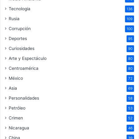
Tecnologia
136
Rusia
109
Corrupción
100
Deportes
95
Curiosidades
90
Arte y Espectáculo
80
Centroamérica
80
México
72
Asia
69
Personalidades
58
Petróleo
53
Crimen
52
Nicaragua
46
China
39