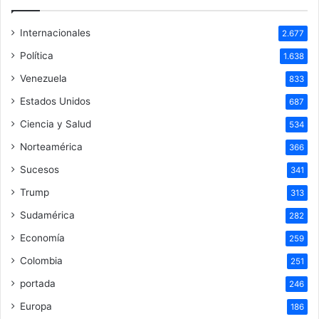
Internacionales
2.677
Política
1.638
Venezuela
833
Estados Unidos
687
Ciencia y Salud
534
Norteamérica
366
Sucesos
341
Trump
313
Sudamérica
282
Economía
259
Colombia
251
portada
246
Europa
186