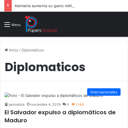
Alemania aumenta su gasto militar y busca consolidarse como potencia armamentística ante la amenaza rusa
Menu
Inicio
/
Diplomaticos
Diplomaticos
Internacionales
periodista
noviembre 4, 2019
0
1.144
El Salvador expulso a diplomáticos de
Maduro