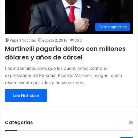
Centroamérica
PapersNoticias
agosto 2, 2018
333
Martinelli pagaría delitos con millones
dólares y años de cárcel
Las indemnizaciones que los querellantes contra el
expresidente de Panamá, Ricardo Martinelli, exigen como
resarcimiento por » los pinchazos» son…
Lee Noticia »
Categorias