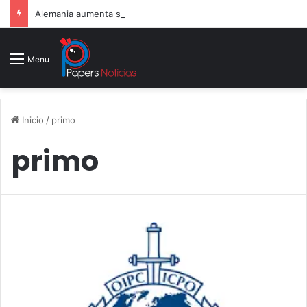
Alemania aumenta su gasto militar y busca consolidarse como potencia armamentística ante la amenaza rusa
Menu
Inicio
/
primo
primo