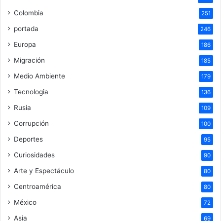
Colombia
251
portada
246
Europa
186
Migración
185
Medio Ambiente
179
Tecnologia
136
Rusia
109
Corrupción
100
Deportes
95
Curiosidades
90
Arte y Espectáculo
80
Centroamérica
80
México
72
Asia
69