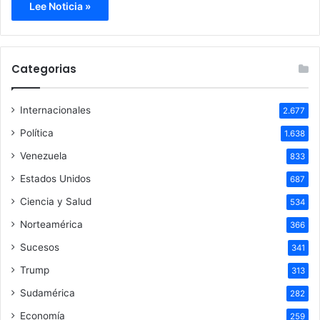
Lee Noticia »
Categorias
Internacionales
2.677
Política
1.638
Venezuela
833
Estados Unidos
687
Ciencia y Salud
534
Norteamérica
366
Sucesos
341
Trump
313
Sudamérica
282
Economía
259